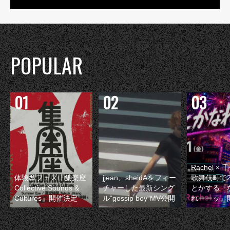
POPULAR
Rachel 
体験型フェス『集楽座
jjean、sheidAをフィー
歌舞伎町で
Collective Sounds &
チャーした最新シング
とかする『
Cultures』開催決定
ル“gossip boy”MV公開
れーーッ』