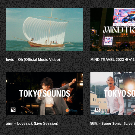
luvis – Oh (Official Music Video)
MIND TRAVEL 2023 
aimi – Lovesick (Live Session）
鋭児 – $uper $onic（Live 