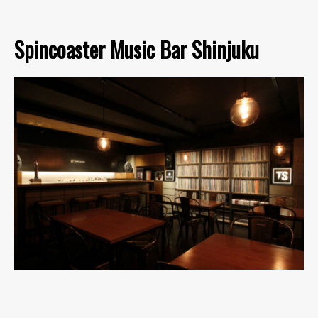
Spincoaster Music Bar Shinjuku