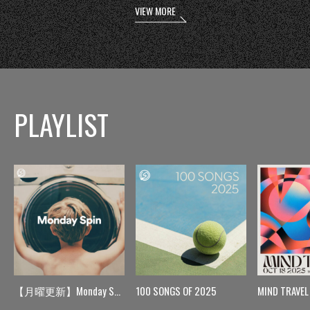
VIEW MORE
PLAYLIST
【月曜更新】Monday Spin
100 SONGS OF 2025
MIND TRAVEL