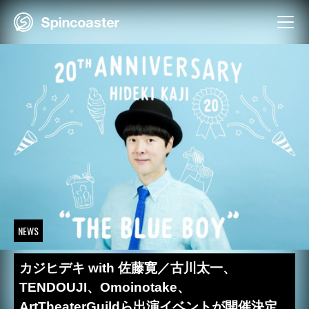
Skip
to
content
NEWS
カジヒデキ with 佐藤寛／古川太一、
TENDOUJI、Omoinotake、
ArtTheaterGuildら出演イベントが開催決定