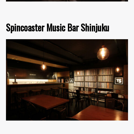
Spincoaster Music Bar Shinjuku