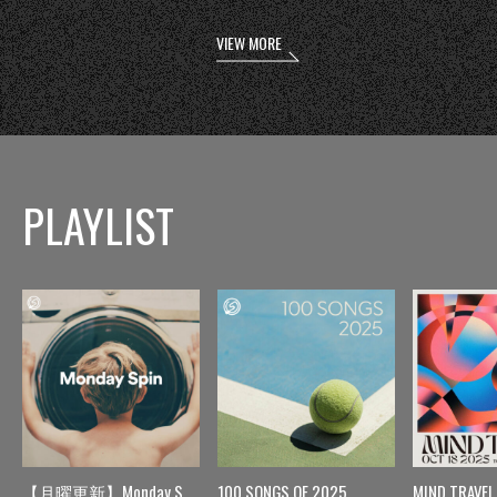
VIEW MORE
PLAYLIST
【月曜更新】Monday Spin
100 SONGS OF 2025
MIND TRAVEL