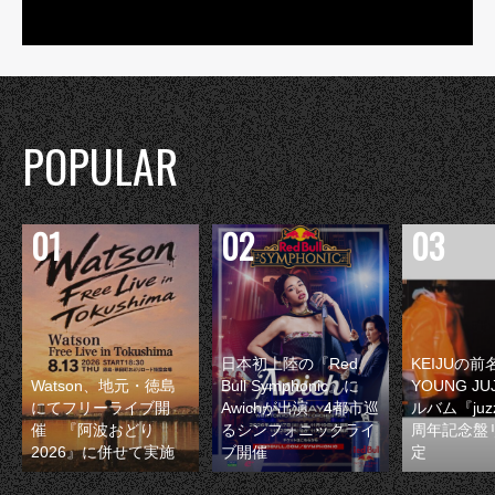
POPULAR
日本初上陸の『Red
KEIJUの
Watson、地元・徳島
Bull Symphonic』に
YOUNG JU
にてフリーライブ開
Awichが出演 4都市巡
ルバム『juzz
催 『阿波おどり
るシンフォニックライ
周年記念盤
2026』に併せて実施
ブ開催
定