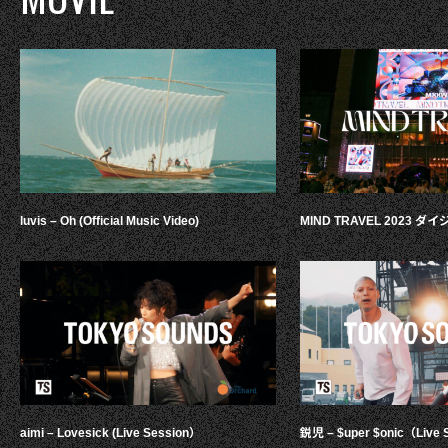
luvis – Oh (Official Music Video)
MIND TRAVEL 2023 
aimi – Lovesick (Live Session）
鋭児 – $uper $onic（Live 