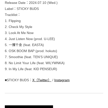
Release Date：2024.07.10 (Wed.)
Label：STICKY BUDS
Tracklist：
1. Flipping
2. Check My Style
3. Look At Me Now
4. Just Listen Now (prod. U-LEE)
5. 一攫千金 (feat. EASTA)
6. OSK BOOM BAP (prod. hokuto)
7. Smoothie (feat. TEN’S UNIQUE)
8. No Limit Your Life (feat. WILYWNKA)
9. In My Life (feat. KID PENSEUR)
■STICKY BUDS：
X（Twitter）
/
Instagram