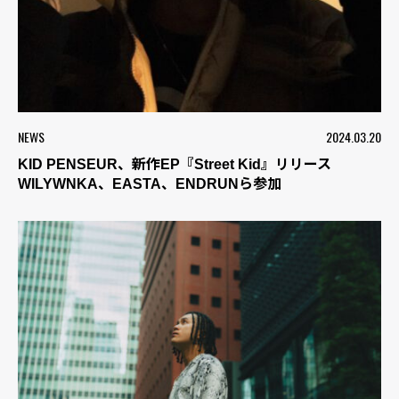
NEWS
2024.03.20
KID PENSEUR、新作EP『Street Kid』リリース
WILYWNKA、EASTA、ENDRUNら参加