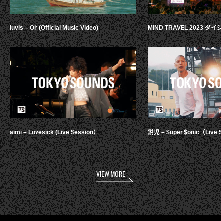
luvis – Oh (Official Music Video)
MIND TRAVEL 2023 
aimi – Lovesick (Live Session）
鋭児 – $uper $onic（Live 
VIEW MORE