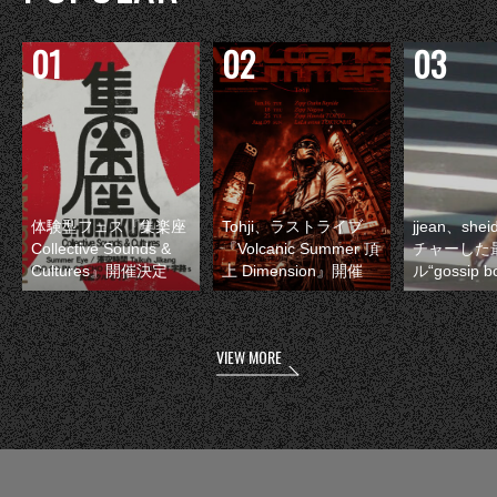
体験型フェス『集楽座
Tohji、ラストライブ
jjean、sh
Collective Sounds &
『Volcanic Summer 頂
チャーした
Cultures』開催決定
上 Dimension』開催
ル“gossip 
VIEW MORE