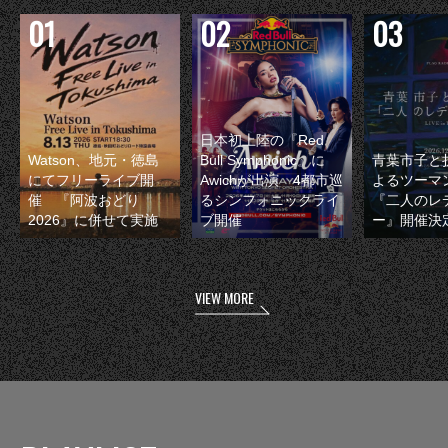
日本初上陸の『Red
Watson、地元・徳島
Bull Symphonic』に
青葉市子と
にてフリーライブ開
Awichが出演 4都市巡
よるツーマ
催 『阿波おどり
るシンフォニックライ
『二人のレ
2026』に併せて実施
ブ開催
ー』開催決
VIEW MORE