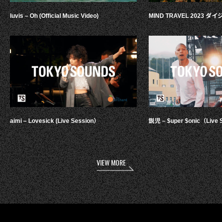
luvis – Oh (Official Music Video)
MIND TRAVEL 2023 
aimi – Lovesick (Live Session）
鋭児 – $uper $onic（Live 
VIEW MORE