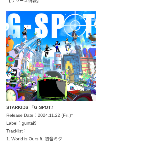
【リリース情報】
STARKIDS 『G-SPOT』
Release Date：2024.11.22 (Fri.)*
Label：guntai9
Tracklist：
1. World is Ours ft. 初音ミク