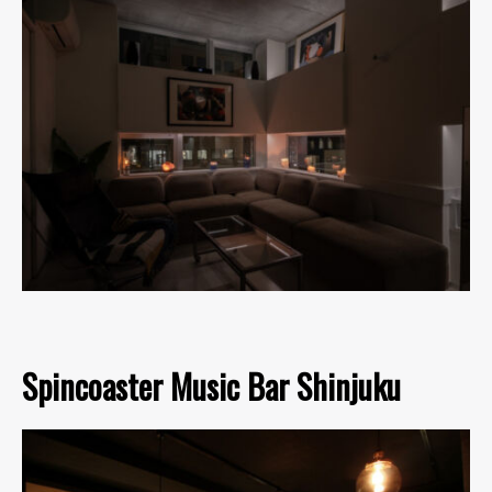
Spincoaster Music Bar Shinjuku