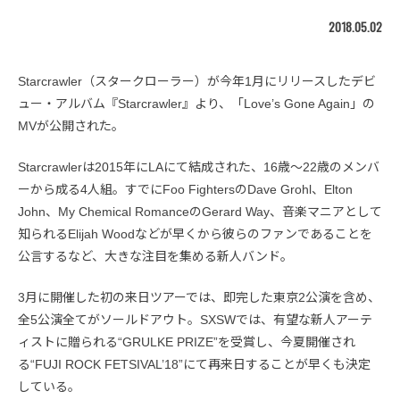
2018.05.02
Starcrawler（スタークローラー）が今年1月にリリースしたデビ
ュー・アルバム『Starcrawler』より、「Love’s Gone Again」の
MVが公開された。
Starcrawlerは2015年にLAにて結成された、16歳〜22歳のメンバ
ーから成る4人組。すでにFoo FightersのDave Grohl、Elton
John、My Chemical RomanceのGerard Way、音楽マニアとして
知られるElijah Woodなどが早くから彼らのファンであることを
公言するなど、大きな注目を集める新人バンド。
3月に開催した初の来日ツアーでは、即完した東京2公演を含め、
全5公演全てがソールドアウト。SXSWでは、有望な新人アーテ
ィストに贈られる“GRULKE PRIZE”を受賞し、今夏開催され
る“FUJI ROCK FETSIVAL’18”にて再来日することが早くも決定
している。