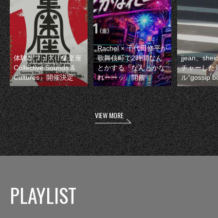
Rachel × 千代田修平が
体験型フェス『集楽座
歌舞伎町で2時間なん
jjean、sh
Collective Sounds &
とかする『なんとかな
チャーした
Cultures』開催決定
れーーッ』開催
ル“gossip 
VIEW MORE
PLAYLIST