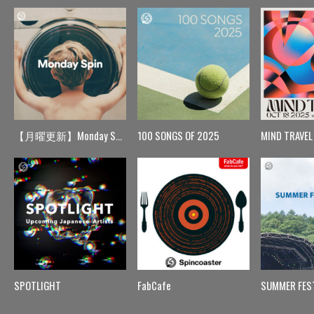
【月曜更新】Monday Spin
100 SONGS OF 2025
MIND TRAVEL
SPOTLIGHT
FabCafe
SUMMER FES