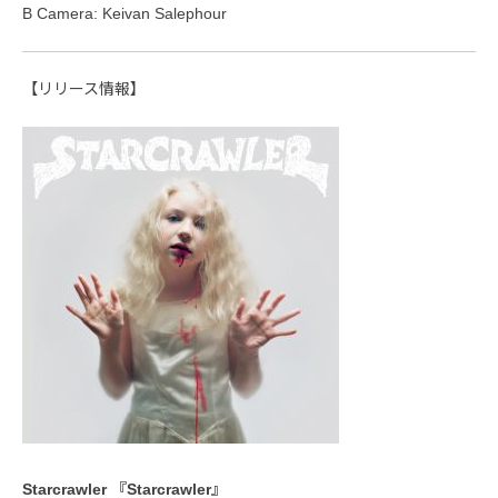
B Camera: Keivan Salephour
【リリース情報】
Starcrawler 『Starcrawler』