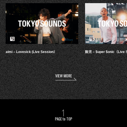
aimi – Lovesick (Live Session）
鋭児 – $uper $onic（Live 
VIEW MORE
PAGE to TOP