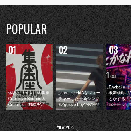
POPULAR
Rachel 
体験型フェス『集楽座
jjean、sheidAをフィー
歌舞伎町で
Collective Sounds &
チャーした最新シング
とかする『
Cultures』開催決定
ル“gossip boy”MV公開
れーーッ』
VIEW MORE