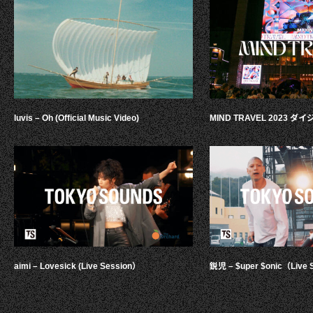
luvis – Oh (Official Music Video)
MIND TRAVEL 2023 
aimi – Lovesick (Live Session）
鋭児 – $uper $onic（Live 