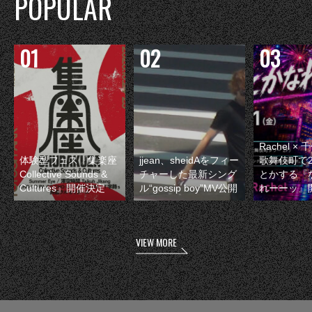
POPULAR
Rachel 
体験型フェス『集楽座
jjean、sheidAをフィー
歌舞伎町で
Collective Sounds &
チャーした最新シング
とかする『
Cultures』開催決定
ル“gossip boy”MV公開
れーーッ』
VIEW MORE