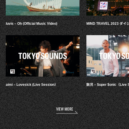
luvis – Oh (Official Music Video)
MIND TRAVEL 2023 
aimi – Lovesick (Live Session）
鋭児 – $uper $onic（Live 
VIEW MORE