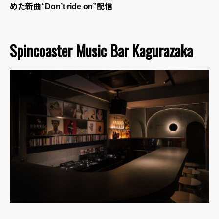
めた新曲“Don’t ride on”配信
Spincoaster Music Bar Kagurazaka