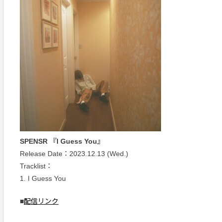
SPENSR 『I Guess You』
Release Date：2023.12.13 (Wed.)
Tracklist：
1. I Guess You
■
配信リンク