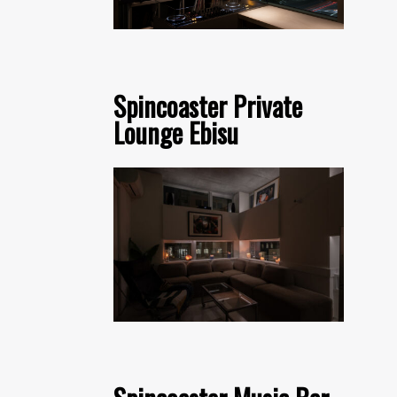
Spincoaster Private
Lounge Ebisu