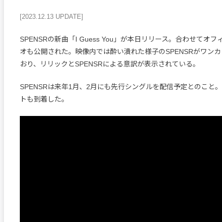
[2023.12.13 UPDATE]
SPENSRの新曲「I Guess You」が本日リリース。合わせてオ
オも公開された。映像内では酔い潰れた様子のSPENSRがワン
おり、リリックとSPENSRによる意訳が表示されている。
SPENSRは来年1月、2月にも先行シングルを配信予定とのこと
トも到着した。