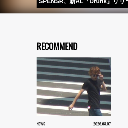
SPENSR、新AL『Drunk
RECOMMEND
NEWS
2026.08.07