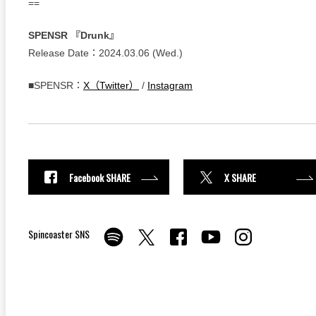
==
SPENSR 『Drunk』
Release Date：2024.03.06 (Wed.)
■SPENSR：
X（Twitter）
/
Instagram
Facebook SHARE
X SHARE
Spincoaster SNS