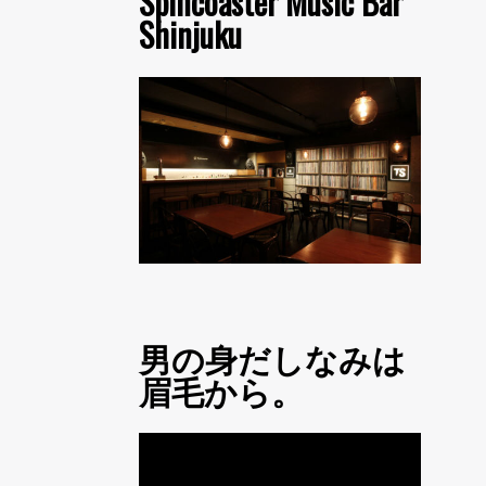
Spincoaster Music Bar
Shinjuku
男の身だしなみは
眉毛から。