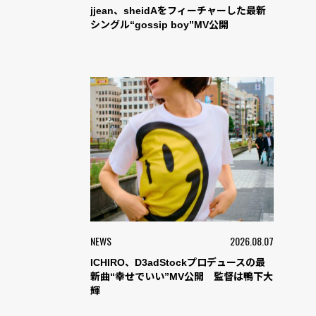
jjean、sheidAをフィーチャーした最新
シングル“gossip boy”MV公開
NEWS
2026.08.07
ICHIRO、D3adStockプロデュースの最
新曲“幸せでいい”MV公開 監督は鴨下大
輝