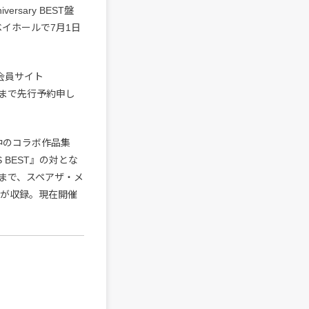
ersary BEST盤
浜ベイホールで7月1日
会員サイト
日）まで先行予約申し
売中のコラボ作品集
ES BEST』の対とな
まで、スペアザ・メ
曲が収録。現在開催