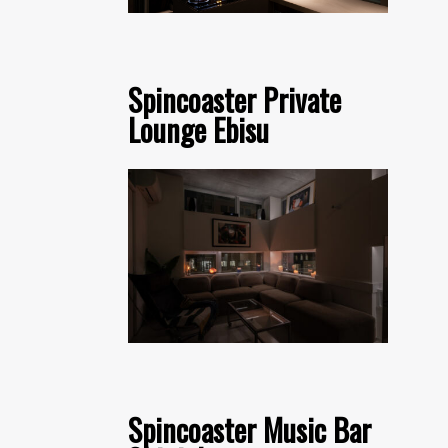
Spincoaster Private
Lounge Ebisu
Spincoaster Music Bar