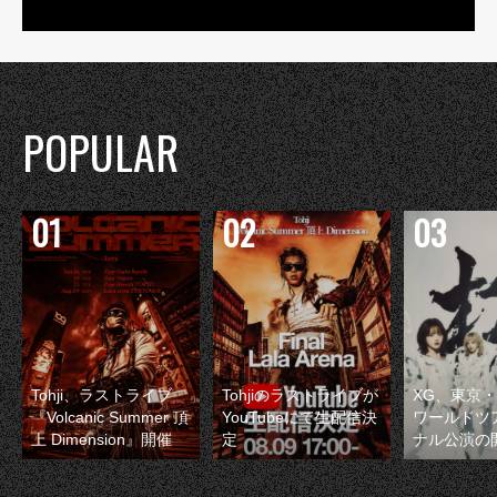
POPULAR
Tohji、ラストライブ
Tohjiのラストライブが
XG、東京
『Volcanic Summer 頂
YouTubeにて生配信決
ワールドツ
上 Dimension』開催
定
ナル公演の