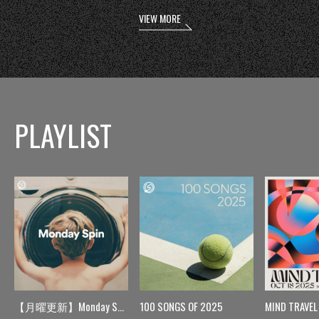
VIEW MORE
PLAYLIST
【月曜更新】Monday Spin
100 SONGS OF 2025
MIND TRAVEL