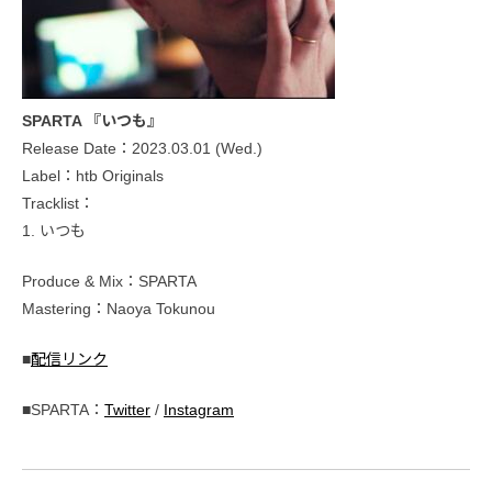
SPARTA 『いつも』
Release Date：2023.03.01 (Wed.)
Label：htb Originals
Tracklist：
1. いつも
Produce & Mix：SPARTA
Mastering：Naoya Tokunou
■
配信リンク
■SPARTA：
Twitter
/
Instagram