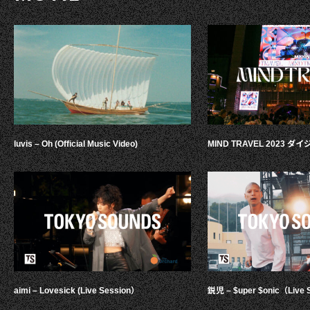
luvis – Oh (Official Music Video)
MIND TRAVEL 2023 
aimi – Lovesick (Live Session）
鋭児 – $uper $onic（Live 