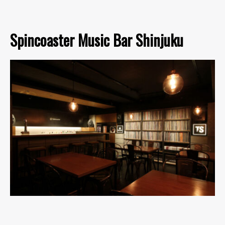
Spincoaster Music Bar Shinjuku