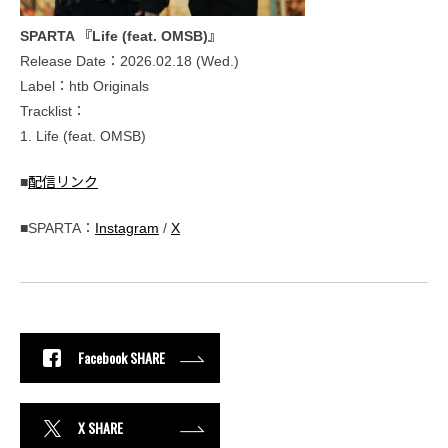
SPARTA 『Life (feat. OMSB)』
Release Date：2026.02.18 (Wed.)
Label：htb Originals
Tracklist：
1. Life (feat. OMSB)
■
配信リンク
■SPARTA：
Instagram
/
X
Facebook SHARE
X SHARE