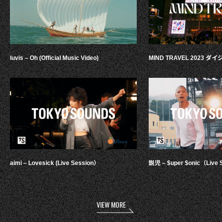
luvis – Oh (Official Music Video)
MIND TRAVEL 2023 
aimi – Lovesick (Live Session）
鋭児 – $uper $onic（Live 
VIEW MORE