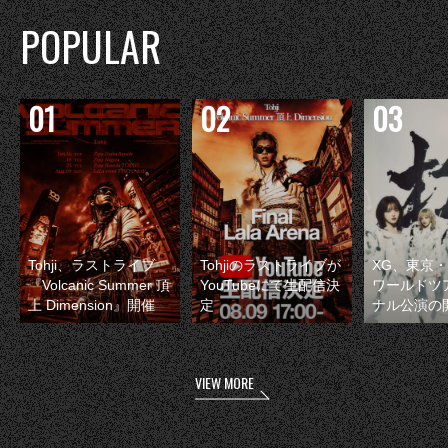
POPULAR
Tohji、ラストライブ
Tohjiのラストライブが
XG、東京
『Volcanic Summer 頂
YouTubeにて生配信決
ワールドツ
上 Dimension』開催
定
ナル公演の
VIEW MORE