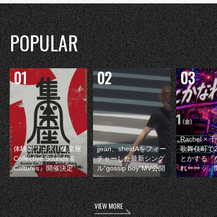
POPULAR
Rachel 
体験型フェス『集楽座
jjean、sheidAをフィー
歌舞伎町で
Collective Sounds &
チャーした最新シング
とかする『
Cultures』開催決定
ル“gossip boy”MV公開
れーーッ』
VIEW MORE