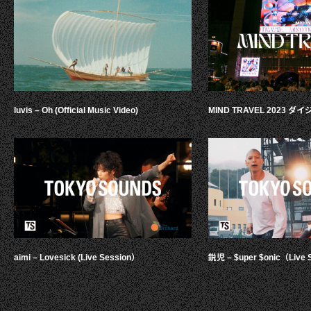
luvis – Oh (Official Music Video)
MIND TRAVEL 2023 
aimi – Lovesick (Live Session）
鋭児 – $uper $onic（Live 