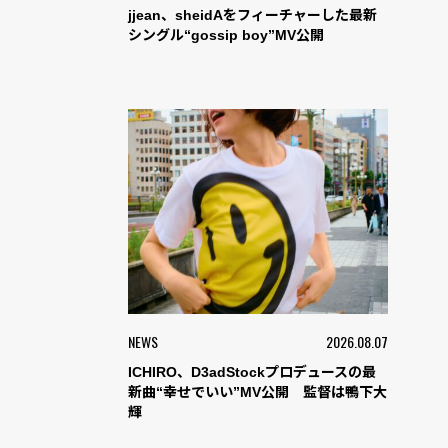
jjean、sheidAをフィーチャーした最新
シングル“gossip boy”MV公開
NEWS
2026.08.07
ICHIRO、D3adStockプロデュースの最
新曲“幸せでいい”MV公開 監督は鴨下大
輝