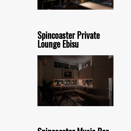
Spincoaster Private
Lounge Ebisu