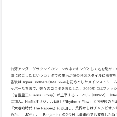
台湾アンダーグラウンドのシーンの中でキングとして名を馳せてい
頃に過ごしたというカナダでの生活が彼の音楽スタイルに影響を
省後はHigher BrothersのMa Siweiを初めとしたメインスト
ッパーたちまで、数々のコラボを果たした。2020年にはファッ
〈吉豐重工Guerilla Group〉が主宰するレーベル〈NXWV〉（Ne
に加入。Netflixオリジナル番組『Rhythm + Flow』と同規模
『大嘻哈時代 The Rapper』に参加し、業界からはチャンピオ
めた。「JOY」、「Benjamin」の2今日は番組内でも披露した