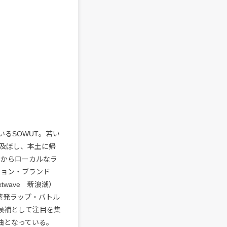
るSOWUT。若い
及ぼし、本土に帰
リームからローカルなラ
ション・ブランド
xtwave 新浪潮）
の台湾発ラップ・バトル
ン候補として注目を集
新曲となっている。