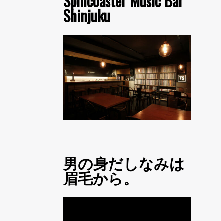
Spincoaster Music Bar
Shinjuku
男の身だしなみは
眉毛から。