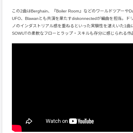
この2曲はBerghain、『Boiler Room』などのワールドツアーやDas
UFO、Blawanとも共演を果たすdiskonnectedが編曲を担当
ノのインダストリアル感を重ねるといった実験性を湛えいた1曲
SOWUTの柔軟なフローとラップ・スキルも存分に感じられる作