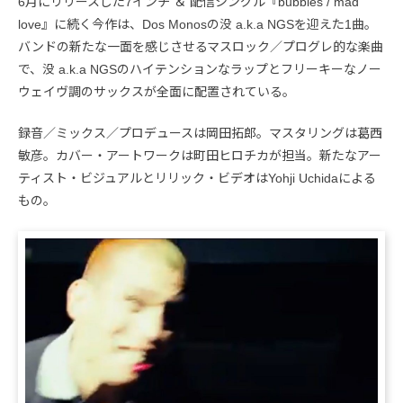
6月にリリースした7インチ ＆ 配信シングル『bubbles / mad
love』に続く今作は、Dos Monosの没 a.k.a NGSを迎えた1曲。
バンドの新たな一面を感じさせるマスロック／プログレ的な楽曲
で、没 a.k.a NGSのハイテンションなラップとフリーキーなノー
ウェイヴ調のサックスが全面に配置されている。
録音／ミックス／プロデュースは岡田拓郎。マスタリングは葛西
敏彦。カバー・アートワークは町田ヒロチカが担当。新たなアー
ティスト・ビジュアルとリリック・ビデオはYohji Uchidaによる
もの。