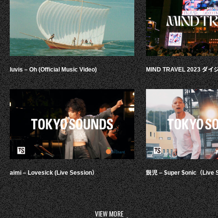
luvis – Oh (Official Music Video)
MIND TRAVEL 2023 
aimi – Lovesick (Live Session）
鋭児 – $uper $onic（Live 
VIEW MORE