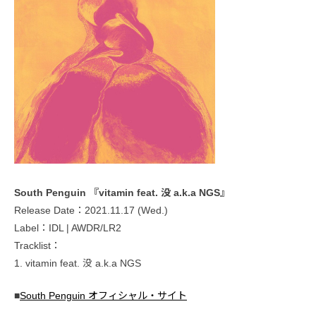
South Penguin 『vitamin feat. 没 a.k.a NGS』
Release Date：2021.11.17 (Wed.)
Label：IDL | AWDR/LR2
Tracklist：
1. vitamin feat. 没 a.k.a NGS
■
South Penguin オフィシャル・サイト