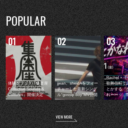
POPULAR
Rachel 
体験型フェス『集楽座
jjean、sheidAをフィー
歌舞伎町で
Collective Sounds &
チャーした最新シング
とかする『
Cultures』開催決定
ル“gossip boy”MV公開
れーーッ』
VIEW MORE