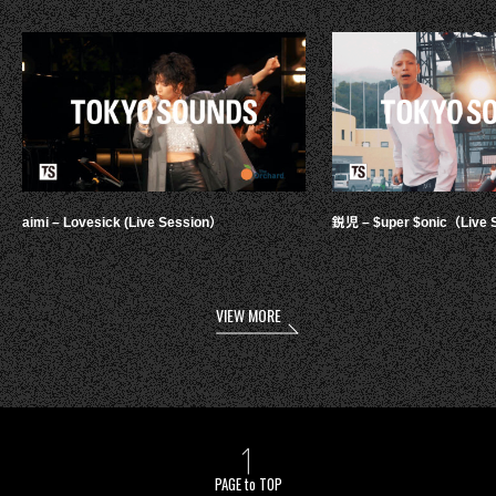
aimi – Lovesick (Live Session）
鋭児 – $uper $onic（Live 
VIEW MORE
PAGE to TOP