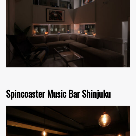
Spincoaster Music Bar Shinjuku