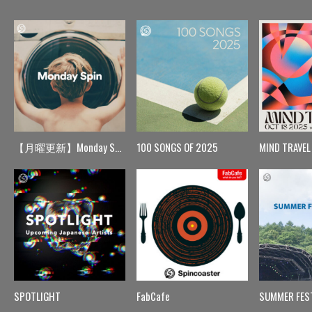
【月曜更新】Monday Spin
100 SONGS OF 2025
MIND TRAVEL
SPOTLIGHT
FabCafe
SUMMER FES