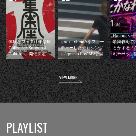
Rachel 
体験型フェス『集楽座
jjean、sheidAをフィー
歌舞伎町で
Collective Sounds &
チャーした最新シング
とかする『
Cultures』開催決定
ル“gossip boy”MV公開
れーーッ』
VIEW MORE
PLAYLIST