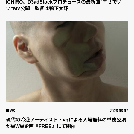
ICHIRO、D3adStockプロデュースの最新曲“幸せでい
い”MV公開 監督は鴨下大輝
NEWS
2026.08.07
現代の吟遊アーティスト・vqによる入場無料の単独公演
がWWW企画『FREE』にて開催