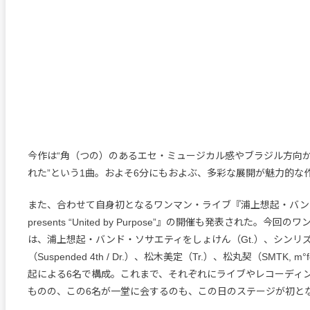
今作は“角（つの）のあるエセ・ミュージカル感やブラジル方向
れた”という1曲。およそ6分にもおよぶ、多彩な展開が魅力的な
また、合わせて自身初となるワンマン・ライブ『浦上想起・バン
presents “United by Purpose”』の開催も発表された。今
は、浦上想起・バンド・ソサエティをしょけん（Gt.）、シンリズ
（Suspended 4th / Dr.）、松木美定（Tr.）、松丸契（SMTK, m°
起による6名で構成。これまで、それぞれにライブやレコーディ
ものの、この6名が一堂に会するのも、この日のステージが初と