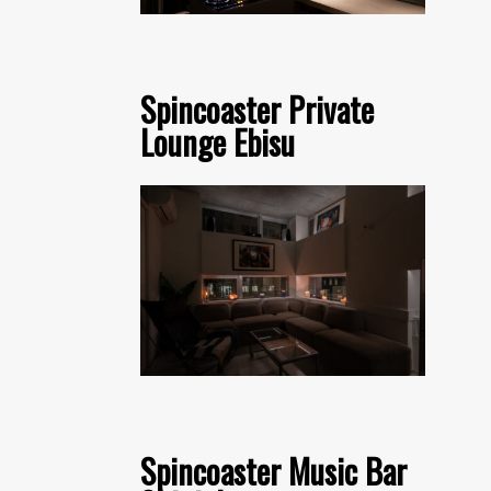
Spincoaster Private
Lounge Ebisu
Spincoaster Music Bar