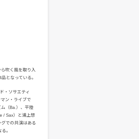
から吹く風を取り入
作品となっている。
ド・ソサエティ
回のワンマン・ライブで
ム（Ba.）、平陸
fe / Sax）と浦上想
ングでの共演はある
なる。