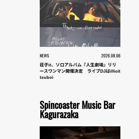
NEWS
2026.08.06
荘子it、ソロアルバム『人生劇場』リリ
ースワンマン開催決定 ライブDJはillicit
tsuboi
Spincoaster Music Bar
Kagurazaka