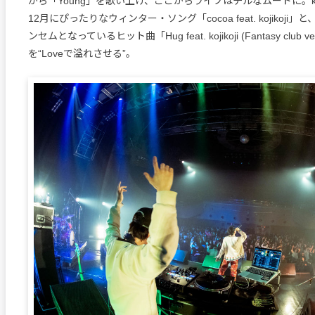
から「Young」を歌い上げ、ここからライブはチルなムードに。koj
12月にぴったりなウィンター・ソング「cocoa feat. kojikoji
ンセムとなっているヒット曲「Hug feat. kojikoji (Fantasy club
を“Loveで溢れさせる”。