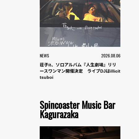
NEWS
2026.08.06
荘子it、ソロアルバム『人生劇場』リリ
ースワンマン開催決定 ライブDJはillicit
tsuboi
Spincoaster Music Bar
Kagurazaka