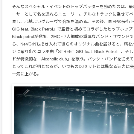
そんなスペシャル・イベントのトップバッターを務めたのは、最
ーサーとして名を連ねるニューリー。チルなトラックに乗せてベ
奏し、心地よいグルーヴで会場を温める。その後、同EPの先行トラ
GIG feat. Black Petrol」で空音と初めてコラボしたヒップ
Black petrolが登場。2MC・7人編成の重厚なバンド・サウン
ら、NeVGrNも招き入れて彼らのオリジナル曲を届けると、満
ジに躍り出てコラボ曲「STREET GIG feat. Black Petrol
ドが特徴的な「Alcoholic club」を歌う。バック・バンドを従
とってこれが初となるが、いつものDJセットとは異なる迫力に
一気に上がる。