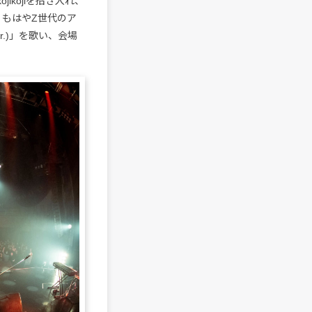
ikojiを招き入れ、
」と、もはやZ世代のア
 ver.)」を歌い、会場