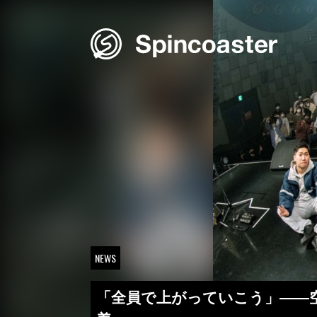
Skip
to
content
NEWS
「全員で上がっていこう」――空