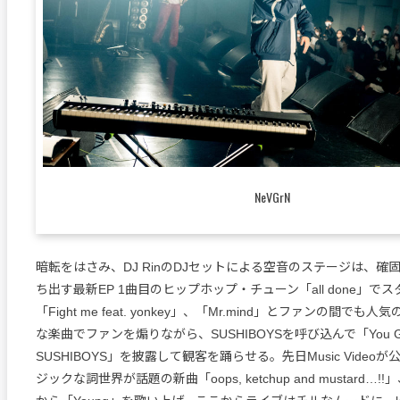
NeVGrN
暗転をはさみ、DJ RinのDJセットによる空音のステージは、確
ち出す最新EP 1曲目のヒップホップ・チューン「all done」で
「Fight me feat. yonkey」、「Mr.mind」とファンの間で
な楽曲でファンを煽りながら、SUSHIBOYSを呼び込んで「You GARI
SUSHIBOYS」を披露して観客を踊らせる。先日Music Video
ジックな詞世界が話題の新曲「oops, ketchup and mustard…!!」