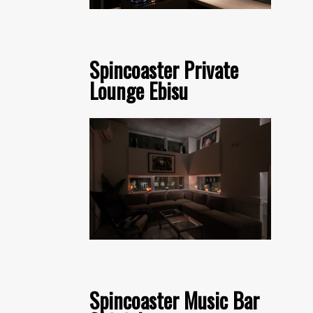
Spincoaster Private
Lounge Ebisu
Spincoaster Music Bar