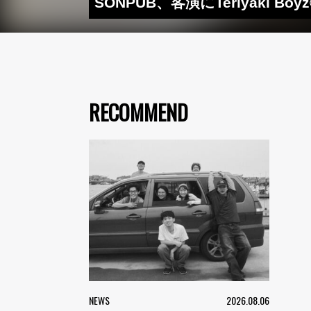
SONPUB、客演にTeriyaki B
RECOMMEND
NEWS
2026.08.06