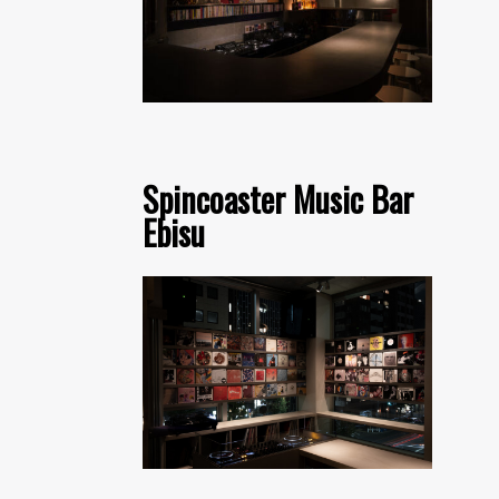
Spincoaster Music Bar
Ebisu