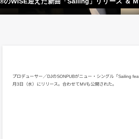
oyz®のWISE迎えた新曲「Sailing」リリース ＆ 
プロデューサー／DJのSONPUBがニュー・シングル「Sailing feat
月3日（水）にリリース。合わせてMVも公開された。