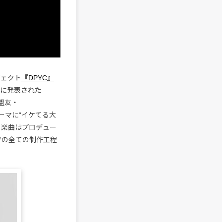
ジェクト
『DPYC』
年に発表された
の盟友・
ーマに“イケてる大
。楽曲はプロデュー
での全ての制作工程