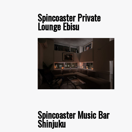
Spincoaster Private
Lounge Ebisu
Spincoaster Music Bar
Shinjuku