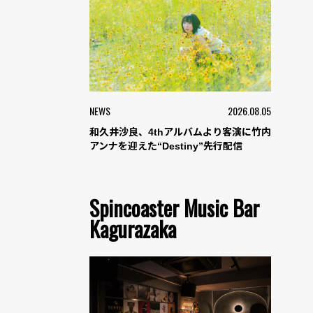
NEWS
2026.08.05
和久井沙良、4thアルバムより客演に竹内
アンナを迎えた“Destiny”先行配信
Spincoaster Music Bar
Kagurazaka