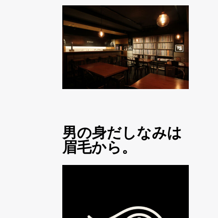
男の身だしなみは
眉毛から。