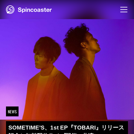
Skip
to
content
NEWS
SOMETIME’S、1st EP『TOBARI』リリース