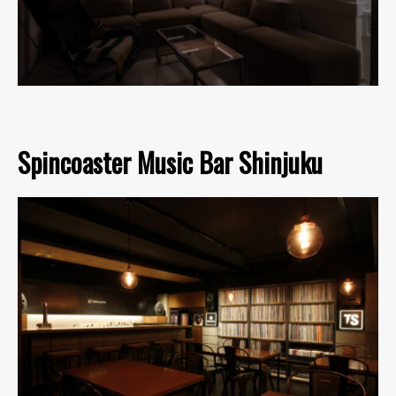
Spincoaster Music Bar Shinjuku