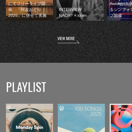
にてフリーライブ開
Awichが
催 『阿波おどり
INTERVIEW ｜
るシンフォ
2026』に併せて実施
RACH? × idom
ブ開催
VIEW MORE
PLAYLIST