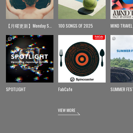
【月曜更新】Monday Spin
100 SONGS OF 2025
MIND TRAVEL
SPOTLIGHT
FabCafe
SUMMER FES
VIEW MORE