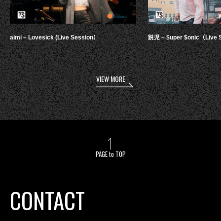
aimi – Lovesick (Live Session）
鋭児 – $uper $onic（Live 
VIEW MORE
PAGE to TOP
CONTACT