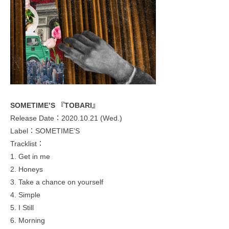
SOMETIME’S 『TOBARI』
Release Date：2020.10.21 (Wed.)
Label：SOMETIME’S
Tracklist：
1. Get in me
2. Honeys
3. Take a chance on yourself
4. Simple
5. I Still
6. Morning