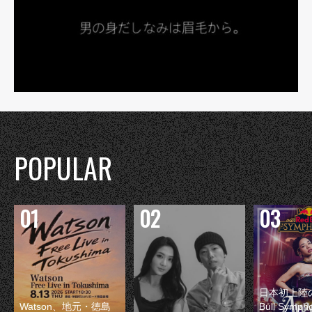
POPULAR
日本初上陸の
Watson、地元・徳島
Bull Symp