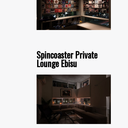
Spincoaster Private
Lounge Ebisu