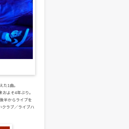
えた1曲。
空音”以来およそ4年ぶり。
代後半からライブを
出深いクラブ／ライブハ