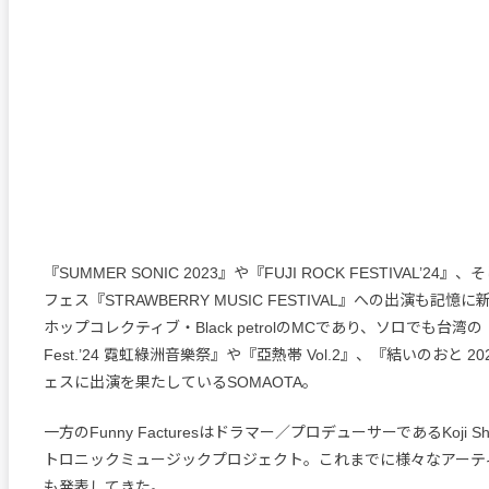
『SUMMER SONIC 2023』や『FUJI ROCK FESTIVAL’2
フェス『STRAWBERRY MUSIC FESTIVAL』への出演も記
ホップコレクティブ・Black petrolのMCであり、ソロでも台湾の『Ne
Fest.’24 霓虹綠洲音樂祭』や『亞熱帯 Vol.2』、『結いのおと 
ェスに出演を果たしているSOMAOTA。
一方のFunny Facturesはドラマー／プロデューサーであるKoji S
トロニックミュージックプロジェクト。これまでに様々なアーテ
も発表してきた。