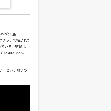
)”のMVが公開。
うなタッチで描かれて
れている。監督は
akuro Mori。リ
しい」という願いの