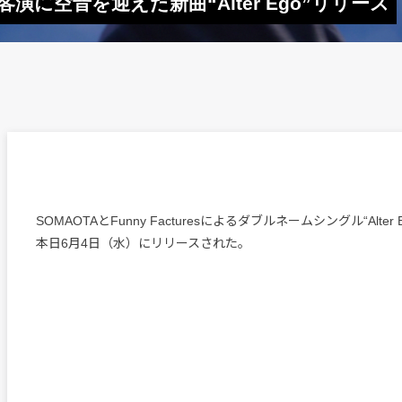
res、客演に空音を迎えた新曲“Alter Ego”リリース
SOMAOTAとFunny Facturesによるダブルネームシングル“Alter Eg
本日6月4日（水）にリリースされた。