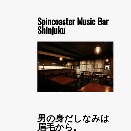
Spincoaster Music Bar
Shinjuku
男の身だしなみは
眉毛から。