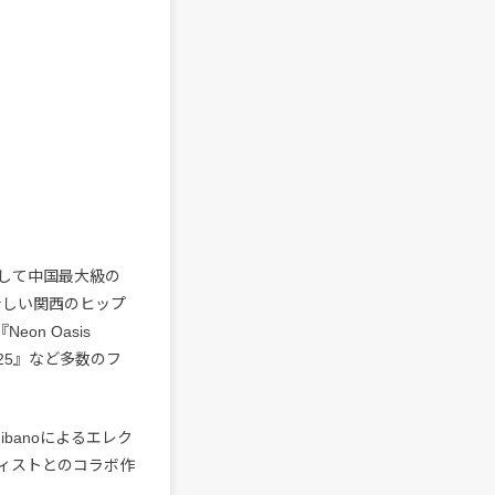
4』、そして中国最大級の
憶に新しい関西のヒップ
on Oasis
2025』など多数のフ
hibanoによるエレク
ィストとのコラボ作