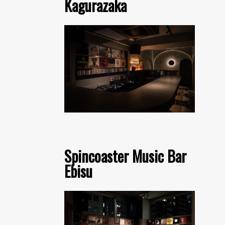
Kagurazaka
Spincoaster Music Bar
Ebisu