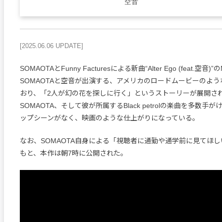
空音
[2025.06.06 UPDATE]
SOMAOTAとFunny Facturesによる新曲“Alter Ego (feat.空音
SOMAOTAと空音が出演する、アメリカのロードムービーのよ
おり、「2人が幻の花を探しに行く」というストーリーが展開さ
SOMAOTA、そして彼が所属するBlack petrolの楽曲を多数手がけるT
ップシーンがなく、映画のような仕上がりになっている。
なお、SOMAOTA自身による「視聴者に通勤や通学前に見てほ
もと、本作は朝7時に公開された。