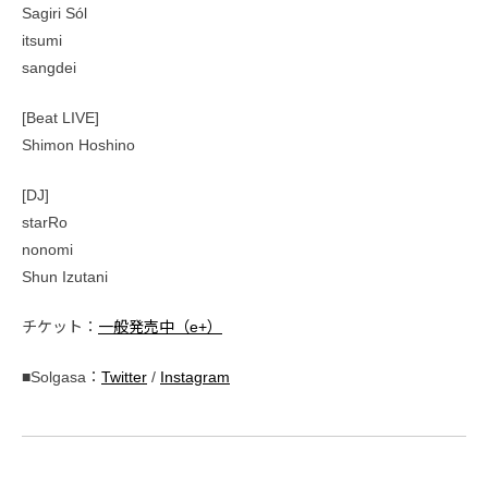
Sagiri Sól
itsumi
sangdei
[Beat LIVE]
Shimon Hoshino
[DJ]
starRo
nonomi
Shun Izutani
チケット：
一般発売中（e+）
■Solgasa：
Twitter
/
Instagram