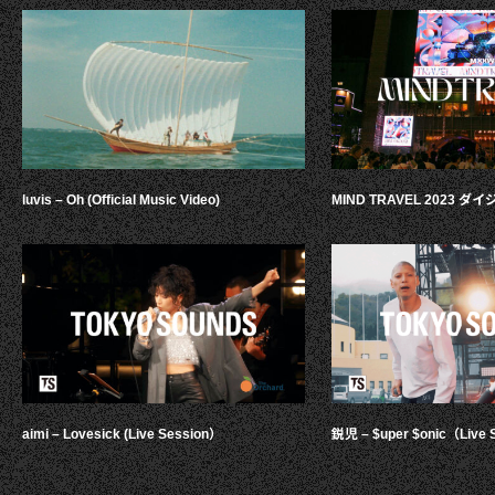
luvis – Oh (Official Music Video)
MIND TRAVEL 2023 
aimi – Lovesick (Live Session）
鋭児 – $uper $onic（Live 