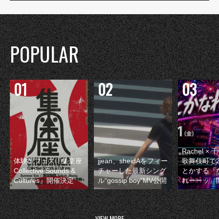
POPULAR
Rachel 
体験型フェス『集楽座
jjean、sheidAをフィー
歌舞伎町で
Collective Sounds &
チャーした最新シング
とかする『
Cultures』開催決定
ル“gossip boy”MV公開
れーーッ』
VIEW MORE