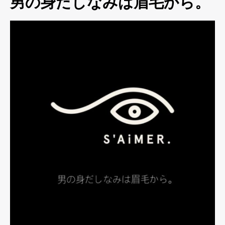
男の身だしなみは眉毛から。