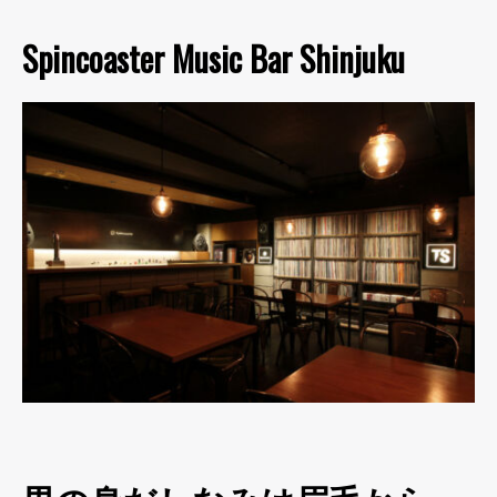
Spincoaster Music Bar Shinjuku