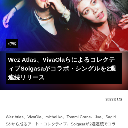
NEWS
Wez Atlas、VivaOlaらによるコレクテ
ィブSolgasaがコラボ・シングルを2週
連続リリース
2022.07.19
Wez Atlas、VivaOla、michel ko、Tommi Crane、Jua、Sagiri
Sólから成るアート・コレクティブ、Solgasaが2週連続でコラ