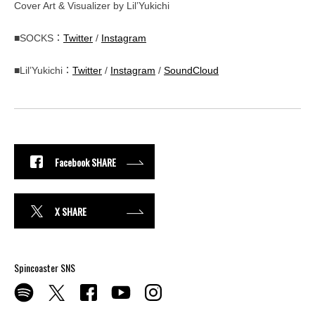
Cover Art & Visualizer by Lil’Yukichi
■SOCKS：
Twitter
/
Instagram
■Lil’Yukichi：
Twitter
/
Instagram
/
SoundCloud
Facebook SHARE
X SHARE
Spincoaster SNS