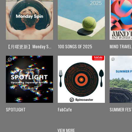
【月曜更新】Monday Spin
100 SONGS OF 2025
MIND TRAVEL
SPOTLIGHT
FabCafe
SUMMER FES
VIEW MORE