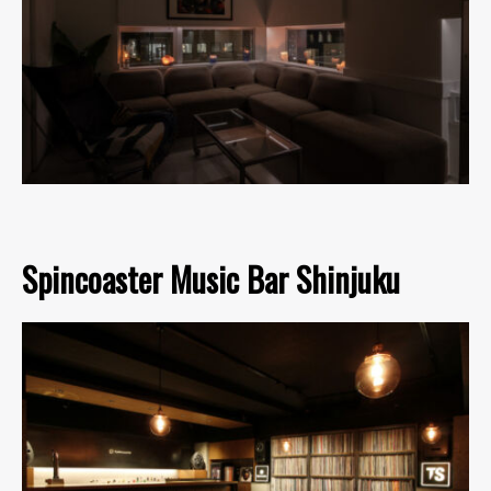
Spincoaster Music Bar Shinjuku