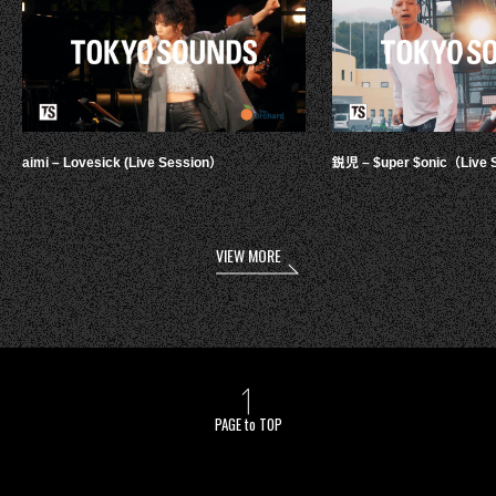
aimi – Lovesick (Live Session）
鋭児 – $uper $onic（Live 
VIEW MORE
PAGE to TOP