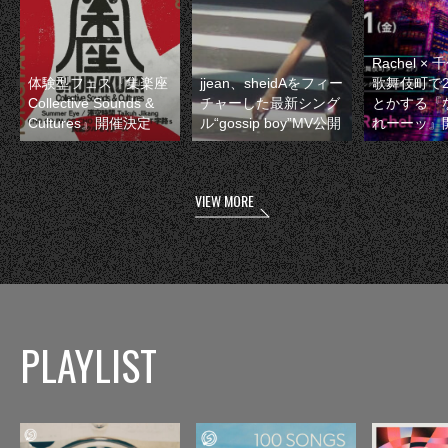
Rachel 
体験型フェス『集楽座
jjean、sheidAをフィー
歌舞伎町で
Collective Sounds &
チャーした最新シング
とかする『
Cultures』開催決定
ル“gossip boy”MV公開
れーーッ』
VIEW MORE
PLAYLIST