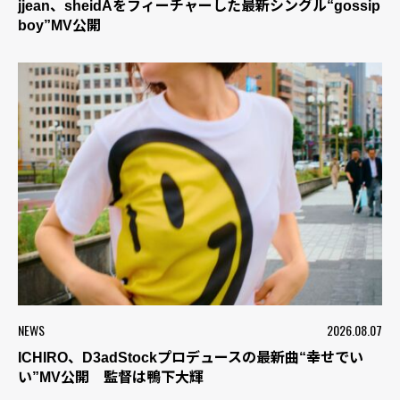
jjean、sheidAをフィーチャーした最新シングル“gossip
boy”MV公開
NEWS
2026.08.07
ICHIRO、D3adStockプロデュースの最新曲“幸せでい
い”MV公開 監督は鴨下大輝