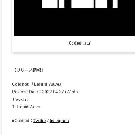
Coldhot ロゴ
【リリース情報】
Coldhot 『Liquid Wave』
Release Date：2022.04.27 (Wed.)
Tracklist：
1. Liquid Wave
■Coldhot：
Twitter
/
Instagram