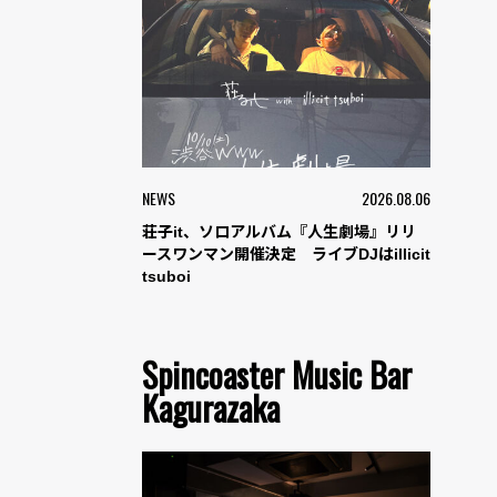
NEWS
2026.08.06
荘子it、ソロアルバム『人生劇場』リリ
ースワンマン開催決定 ライブDJはillicit
tsuboi
Spincoaster Music Bar
Kagurazaka