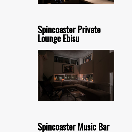
Spincoaster Private
Lounge Ebisu
Spincoaster Music Bar