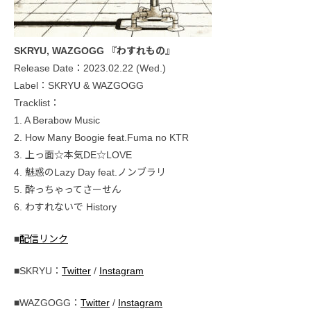
SKRYU, WAZGOGG 『わすれもの』
Release Date：2023.02.22 (Wed.)
Label：SKRYU & WAZGOGG
Tracklist：
1. A Berabow Music
2. How Many Boogie feat.Fuma no KTR
3. 上っ面☆本気DE☆LOVE
4. 魅惑のLazy Day feat.ノンブラリ
5. 酔っちゃってさーせん
6. わすれないで History
■
配信リンク
■SKRYU：
Twitter
/
Instagram
■WAZGOGG：
Twitter
/
Instagram