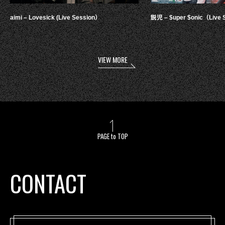
aimi – Lovesick (Live Session）
鋭児 – $uper $onic（Live 
VIEW MORE
PAGE to TOP
CONTACT