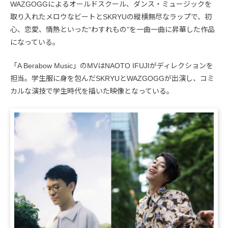
WAZGOGGによるオールドスクール、ダンス・ミュージックを
取り入れたメロウなビートとSKRYUの縦横無尽なラップで、初
心、恋愛、情熱といった“わすれもの”を一曲一曲に昇華した作品
になっている。
「A Berabow Music」のMVはNAOTO IFUJIがディレクションを
担当。学生服に身を包んだSKRYUとWAZGOGGが出演し、コミ
カルな演技で学生時代を描いた映像となっている。