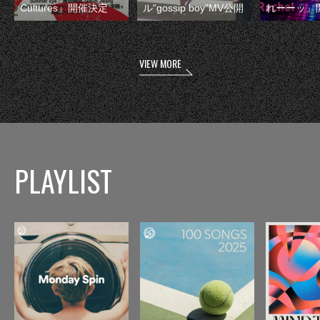
Cultures』開催決定
ル“gossip boy”MV公開
れーーッ』
VIEW MORE
PLAYLIST