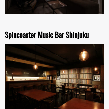
Spincoaster Music Bar Shinjuku