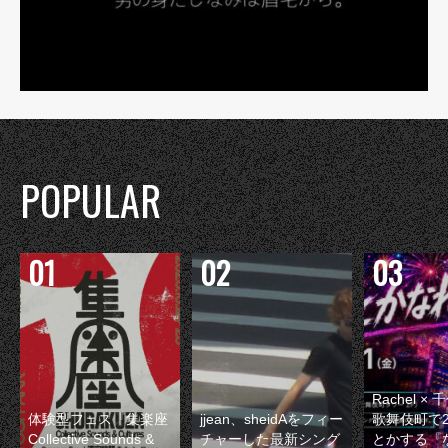
POPULAR
Rachel 
体験型フェス『集楽座
jjean、sheidAをフィー
歌舞伎町で
Collective Sounds &
チャーした最新シング
とかする『