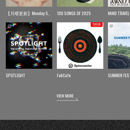
【月曜更新】Monday Spin
100 SONGS OF 2025
MIND TRAVEL
SPOTLIGHT
FabCafe
SUMMER FES
VIEW MORE