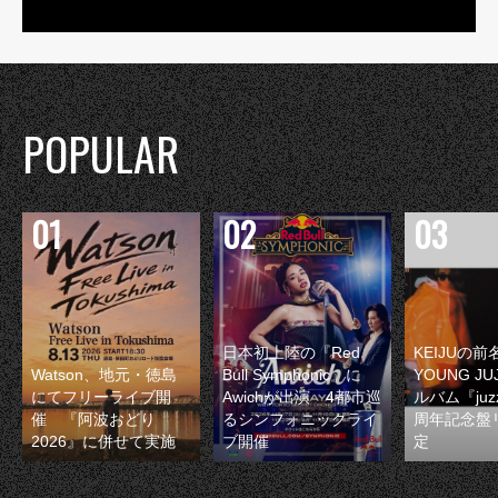
POPULAR
日本初上陸の『Red
KEIJUの
Watson、地元・徳島
Bull Symphonic』に
YOUNG JU
にてフリーライブ開
Awichが出演 4都市巡
ルバム『juzz
催 『阿波おどり
るシンフォニックライ
周年記念盤
2026』に併せて実施
ブ開催
定