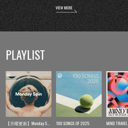
VIEW MORE
PLAYLIST
【月曜更新】Monday Spin
100 SONGS OF 2025
MIND TRAVEL