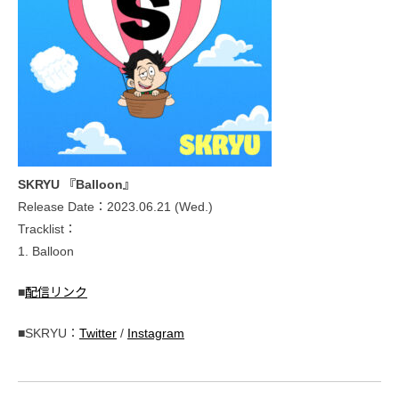
SKRYU 『Balloon』
Release Date：2023.06.21 (Wed.)
Tracklist：
1. Balloon
■
配信リンク
■SKRYU：
Twitter
/
Instagram