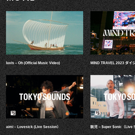
luvis – Oh (Official Music Video)
MIND TRAVEL 2023 
aimi – Lovesick (Live Session）
鋭児 – $uper $onic（Live 