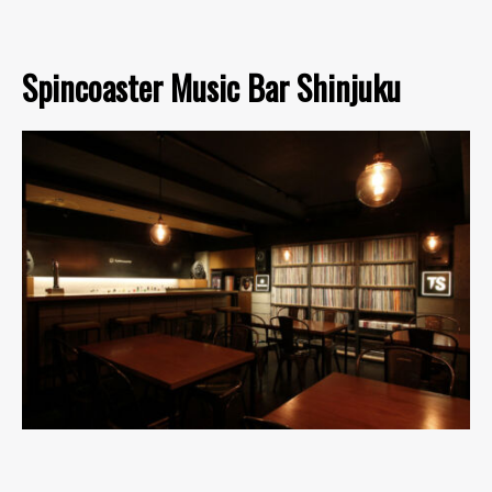
Spincoaster Music Bar Shinjuku