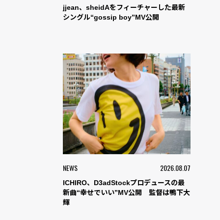
jjean、sheidAをフィーチャーした最新
シングル“gossip boy”MV公開
NEWS
2026.08.07
ICHIRO、D3adStockプロデュースの最
新曲“幸せでいい”MV公開 監督は鴨下大
輝