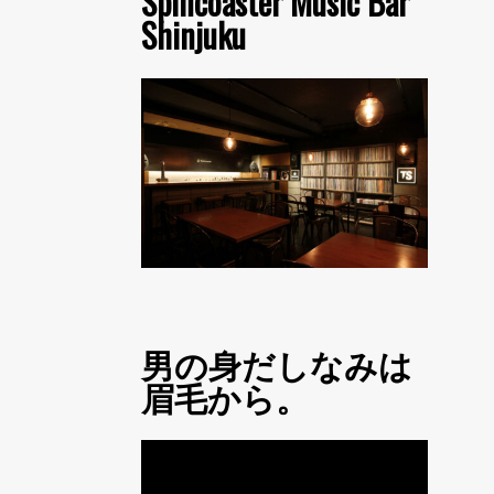
Spincoaster Music Bar
Shinjuku
男の身だしなみは
眉毛から。