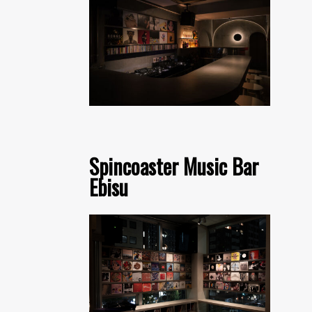
Spincoaster Music Bar
Ebisu