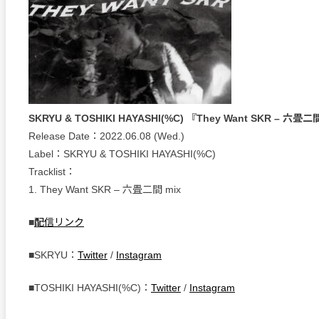
SKRYU & TOSHIKI HAYASHI(%C) 『They Want SKR – 六畳二
Release Date：2022.06.08 (Wed.)
Label：SKRYU & TOSHIKI HAYASHI(%C)
Tracklist：
1. They Want SKR – 六畳二間 mix
■
配信リンク
■SKRYU：
Twitter
/
Instagram
■TOSHIKI HAYASHI(%C)：
Twitter
/
Instagram