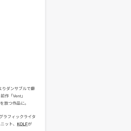
、よりダンサブルで癖
る前作「Vent」
さを放つ作品に。
や、グラフィックライタ
ユニット、
KOLF
が