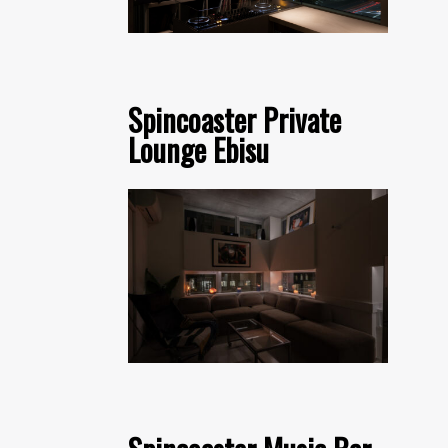
Spincoaster Private
Lounge Ebisu