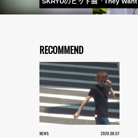
SKRYUのヒット曲「They Want
RECOMMEND
NEWS
2026.08.07