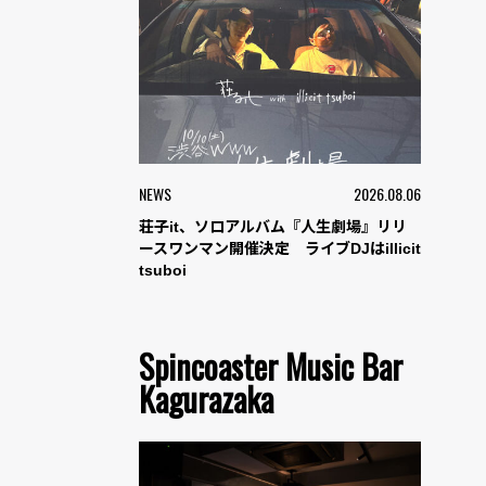
NEWS
2026.08.06
荘子it、ソロアルバム『人生劇場』リリ
ースワンマン開催決定 ライブDJはillicit
tsuboi
Spincoaster Music Bar
Kagurazaka