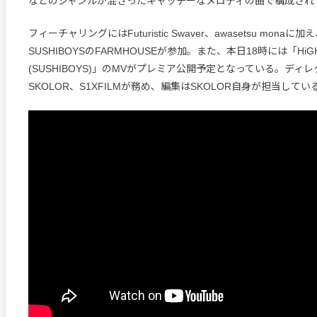
などのジャンルが混ざったキャッチーなメロディの曲で構成され
フィーチャリングにはFuturistic Swaver、awasetsu monaに
SUSHIBOYSのFARMHOUSEが参加。また、本日18時には「HiGH! 
(SUSHIBOYS)」のMVがプレミア公開予定となっている。ディ
SKOLOR、S1XFILMが務め、編集はSKOLOR自身が担当してい