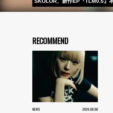
SKOLOR、新作EP『TLM0.5』
RECOMMEND
NEWS
2026.08.06