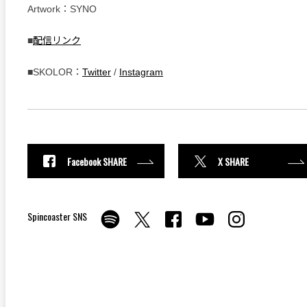
Artwork：SYNO
■
配信リンク
■SKOLOR：
Twitter
/
Instagram
Facebook SHARE
X SHARE
Spincoaster SNS