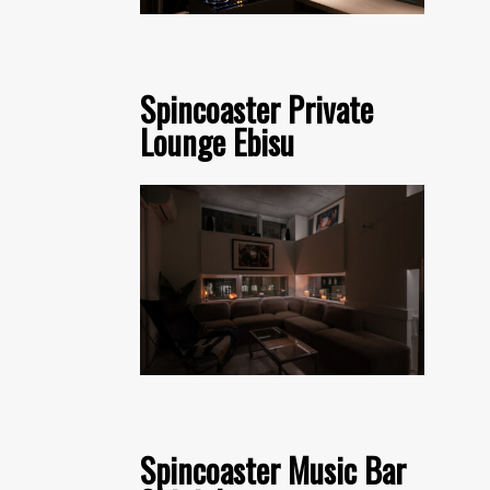
Spincoaster Private
Lounge Ebisu
Spincoaster Music Bar