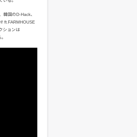
ている。
加え、韓国のD-Hack、
ft.FARMHOUSE
レクションは
る。