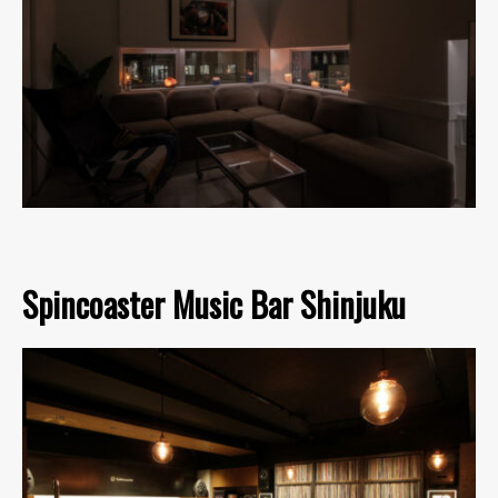
Spincoaster Music Bar Shinjuku