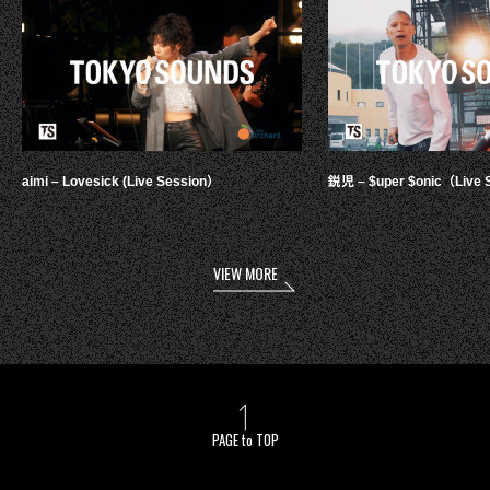
aimi – Lovesick (Live Session）
鋭児 – $uper $onic（Live 
VIEW MORE
PAGE to TOP