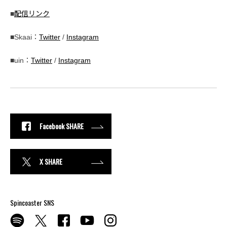
■
配信リンク
■Skaai：
Twitter
/
Instagram
■uin：
Twitter
/
Instagram
Facebook SHARE
X SHARE
Spincoaster SNS