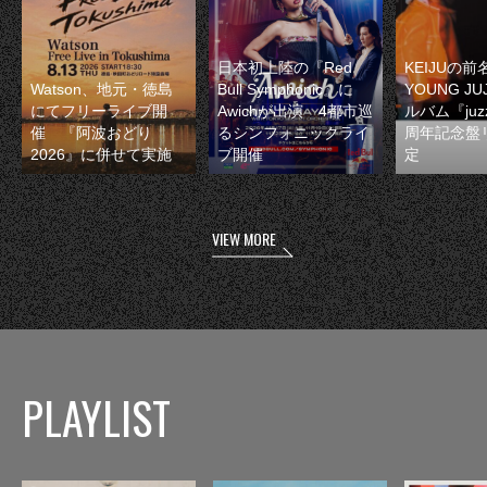
日本初上陸の『Red
KEIJUの
Watson、地元・徳島
Bull Symphonic』に
YOUNG JU
にてフリーライブ開
Awichが出演 4都市巡
ルバム『juzz
催 『阿波おどり
るシンフォニックライ
周年記念盤
2026』に併せて実施
ブ開催
定
VIEW MORE
PLAYLIST