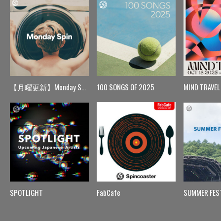
【月曜更新】Monday Spin
100 SONGS OF 2025
MIND TRAVEL
SPOTLIGHT
FabCafe
SUMMER FES