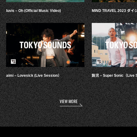
luvis – Oh (Official Music Video)
MIND TRAVEL 2023 
aimi – Lovesick (Live Session）
鋭児 – $uper $onic（Live 
VIEW MORE