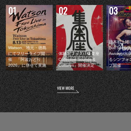
日本初上陸の
Watson、地元・徳島
Bull Symp
にてフリーライブ開
体験型フェス『集楽座
Awichが
催 『阿波おどり
Collective Sounds &
るシンフォ
2026』に併せて実施
Cultures』開催決定
ブ開催
VIEW MORE