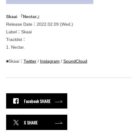
Skaai 『Nectar.』
Release Date：2022.02.09 (Wed.)
Label：Skaai
Tracklist：
1. Nectar.
■Skaai：
Twitter
/
Instagram
/
SoundCloud
Facebook SHARE
X SHARE