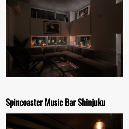
Spincoaster Music Bar Shinjuku