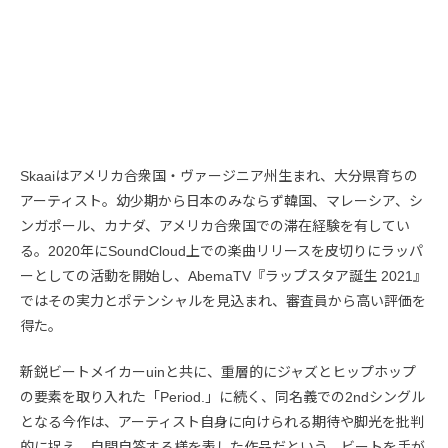
Skaaiはアメリカ合衆国・ヴァージニア州生まれ、大分県育ちの
アーティスト。幼少期から日本のみならず韓国、マレーシア、シ
ンガポール、カナダ、アメリカ合衆国での滞在経験を有してい
る。2020年にSoundCloud上での楽曲リリースを皮切りにラッパ
ーとしての活動を開始し、AbemaTV『ラップスタア誕生 2021』
ではその実力とポテンシャルを見込まれ、審査員から高い評価を
得た。
新鋭ビートメイカーuinと共に、重層的にジャズとヒップホップ
の要素を取り入れた「Period.」に続く、同名義での2ndシングル
となる今作は、アーティスト自身に向けられる期待や脚光を批判
的に捉え、自問自答する様を表した作品だという。ビートを手が