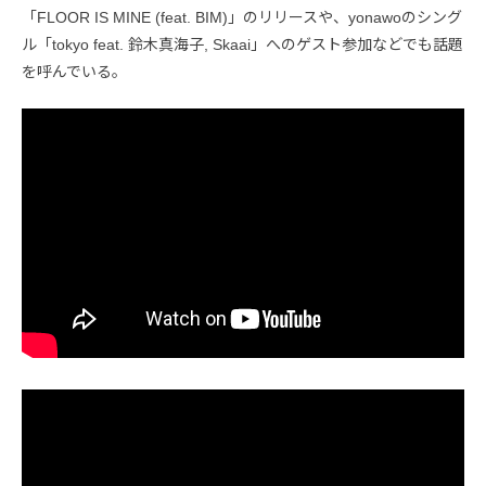
「FLOOR IS MINE (feat. BIM)」のリリースや、yonawoのシング
ル「tokyo feat. 鈴木真海子, Skaai」へのゲスト参加などでも話題
を呼んでいる。