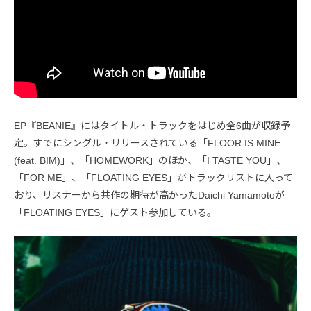
EP『BEANIE』にはタイトル・トラックをはじめ全6曲が収録予
定。すでにシングル・リリースされている「FLOOR IS MINE
(feat. BIM)」、「HOMEWORK」のほか、「I TASTE YOU」、
「FOR ME」、「FLOATING EYES」がトラックリストに入って
おり、リスナーから共作の期待が高かったDaichi Yamamotoが
「FLOATING EYES」にゲスト参加している。