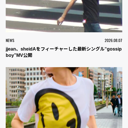
NEWS
2026.08.07
jjean、sheidAをフィーチャーした最新シングル“gossip
boy”MV公開