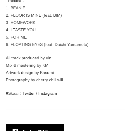
Tracklist：
1. BEANIE
2. FLOOR IS MINE (feat. BIM)
3. HOMEWORK
4. I TASTE YOU
5. FOR ME
6. FLOATING EYES (feat. Daichi Yamamoto)
All track produced by uin
Mix & mastering by KM
Artwork design by Kasumi
Photography by cherry chill will.
■Skaai：
Twitter
/
Instagram