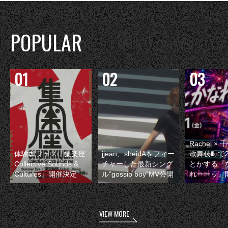
POPULAR
Rachel 
体験型フェス『集楽座
jjean、sheidAをフィー
歌舞伎町で
Collective Sounds &
チャーした最新シング
とかする『
Cultures』開催決定
ル“gossip boy”MV公開
れーーッ』
VIEW MORE