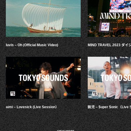
luvis – Oh (Official Music Video)
MIND TRAVEL 2023 
aimi – Lovesick (Live Session）
鋭児 – $uper $onic（Live 