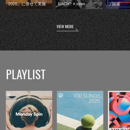
2026』に併せて実施
RACH? × idom
ブ開催
VIEW MORE
PLAYLIST