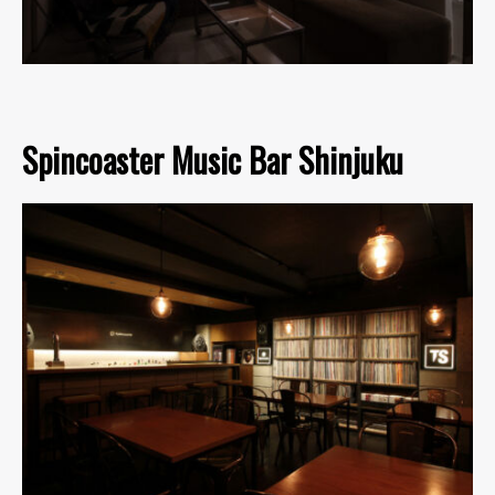
Spincoaster Music Bar Shinjuku