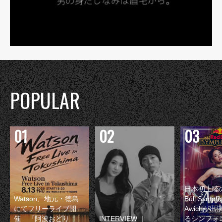
POPULAR
日本初上陸の
Watson、地元・徳島
Bull Symp
にてフリーライブ開
Awichが
催 『阿波おどり
INTERVIEW ｜
るシンフォ