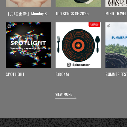
【月曜更新】Monday Spin
100 SONGS OF 2025
MIND TRAVEL
SPOTLIGHT
FabCafe
SUMMER FES
VIEW MORE