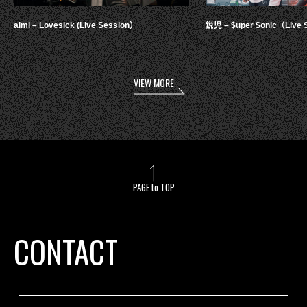
aimi – Lovesick (Live Session）
鋭児 – $uper $onic（Live 
VIEW MORE
PAGE to TOP
CONTACT