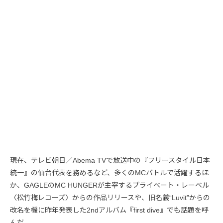
現在、テレビ朝日／Abema TVで放送中の『フリースタイル日本
統一』の仙台代表を務めるなど、多くのMCバトルで活躍するほ
か、GAGLEのMC HUNGERが主宰するプライベート・レーベル
〈松竹梅レコーズ〉からの作品リリースや、旧名義“Luvit”からの
改名を機に昨年発表した2ndアルバム『first dive』でも話題を呼
んだ。