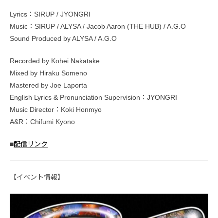
Lyrics：SIRUP / JYONGRI
Music：SIRUP / ALYSA / Jacob Aaron (THE HUB) / A.G.O
Sound Produced by ALYSA / A.G.O
Recorded by Kohei Nakatake
Mixed by Hiraku Someno
Mastered by Joe Laporta
English Lyrics & Pronunciation Supervision：JYONGRI
Music Director：Koki Honmyo
A&R：Chifumi Kyono
■
配信リンク
【イベント情報】