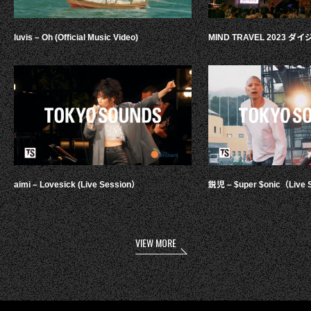
luvis – Oh (Official Music Video)
MIND TRAVEL 2023 
aimi – Lovesick (Live Session）
鋭児 – $uper $onic（Live 
VIEW MORE