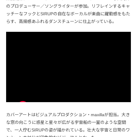
のプロデューサー／ソングライターが参加。リフレインするキャ
ッチーなフックとSIRUPの自在なボーカルが楽曲に躍動感をもた
らす、高揚感あふれるダンスチューンに仕上がっている。
カバーアートはビジュアルプロダクション・maxillaが担当。大き
な窓の向こうに惑星と星々が広がる宇宙船の一室のような空間
で、一人佇むSIRUPの姿が描かれている。壮大な宇宙と日常のワ