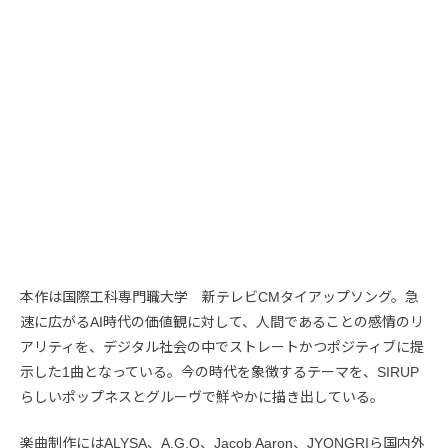
本作は国際工科専門職大学 新テレビCMタイアップソング。急
速に広がるAI時代の価値観に対して、人間であることの感情のリ
アリティを、デジタル社会の中でストレートかつポジティブに提
示した1曲となっている。今の時代を象徴するテーマを、SIRUP
らしいポップネスとグルーヴで鮮やかに描き出している。
楽曲制作にはALYSA、A.G.O、Jacob Aaron、JYONGRIら国内外