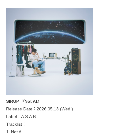
SIRUP 『Not AI』
Release Date：2026.05.13 (Wed.)
Label：A.S.A.B
Tracklist：
1. Not AI