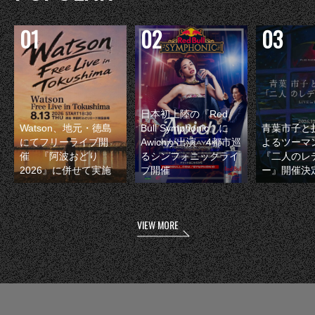
日本初上陸の『Red
Watson、地元・徳島
Bull Symphonic』に
青葉市子と
にてフリーライブ開
Awichが出演 4都市巡
よるツーマ
催 『阿波おどり
るシンフォニックライ
『二人のレ
2026』に併せて実施
ブ開催
ー』開催決
VIEW MORE