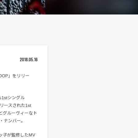
2018.05.16
OOP」をリリー
る1stシングル
リースされた1st
ロウとグルーヴィーなト
・ナンバー。
ァッ子が監修したMV