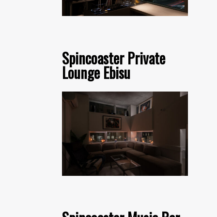
Spincoaster Private
Lounge Ebisu