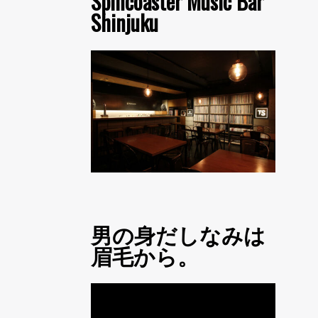
Spincoaster Music Bar
Shinjuku
男の身だしなみは
眉毛から。