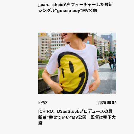
jjean、sheidAをフィーチャーした最新
シングル“gossip boy”MV公開
NEWS
2026.08.07
ICHIRO、D3adStockプロデュースの最
新曲“幸せでいい”MV公開 監督は鴨下大
輝