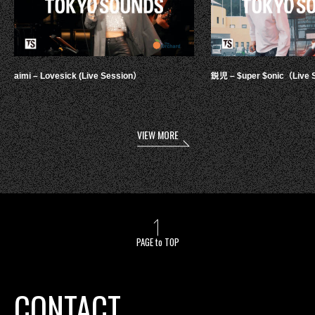
aimi – Lovesick (Live Session）
鋭児 – $uper $onic（Live 
VIEW MORE
PAGE to TOP
CONTACT