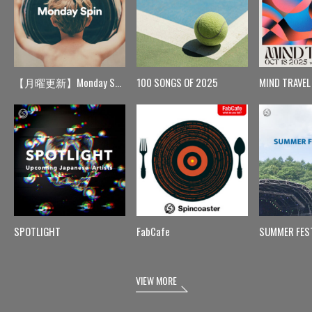
【月曜更新】Monday Spin
100 SONGS OF 2025
MIND TRAVEL
SPOTLIGHT
FabCafe
SUMMER FES
VIEW MORE