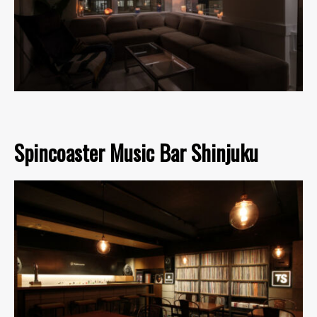
Spincoaster Music Bar Shinjuku