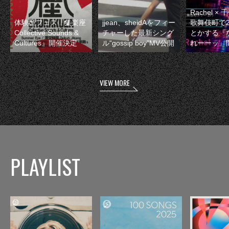
Rachel 
体験型フェス『集楽座
jjean、sheidAをフィー
歌舞伎町で
Collective Sounds &
チャーした最新シング
とかする『
Cultures』開催決定
ル“gossip boy”MV公開
れーーッ』
VIEW MORE
PLAYLIST