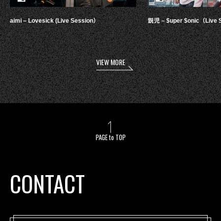
aimi – Lovesick (Live Session）
鋭児 – $uper $onic（Live 
VIEW MORE
PAGE to TOP
CONTACT