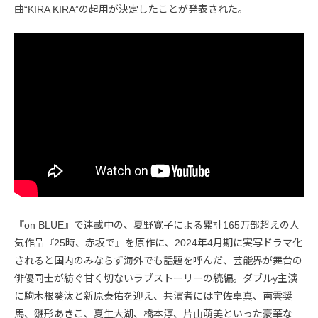
曲“KIRA KIRA”の起用が決定したことが発表された。
『on BLUE』で連載中の、夏野寛子による累計165万部超えの人
気作品『25時、赤坂で』を原作に、2024年4月期に実写ドラマ化
されると国内のみならず海外でも話題を呼んだ、芸能界が舞台の
俳優同士が紡ぐ甘く切ないラブストーリーの続編。ダブルy主演
に駒木根葵汰と新原泰佑を迎え、共演者には宇佐卓真、南雲奨
馬、雛形あきこ、夏生大湖、橋本淳、片山萌美といった豪華な