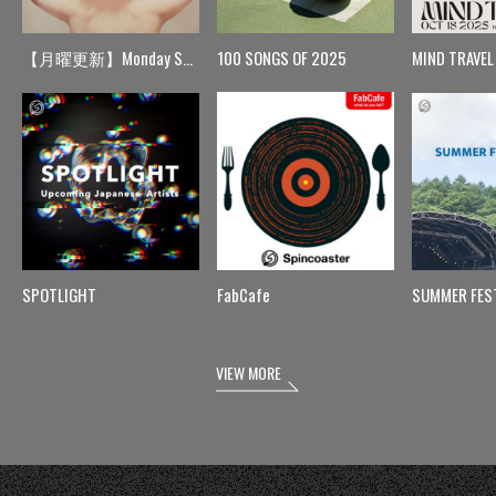
【月曜更新】Monday Spin
100 SONGS OF 2025
MIND TRAVEL
SPOTLIGHT
FabCafe
SUMMER FES
VIEW MORE