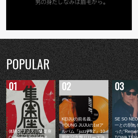
POPULAR
KEIJUの前名義、
SE SO N
YOUNG JUJUの1stア
一との別れ
体験型フェス『集楽座
ルバム『juzzy 92’』10
った“Remem
Collective Sounds &
周年記念盤リリース決
TOWA TE