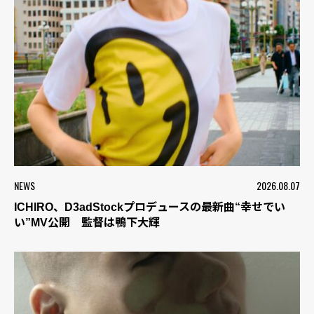
NEWS
2026.08.07
ICHIRO、D3adStockプロデュースの最新曲“幸せでい
い”MV公開 監督は鴨下大輝