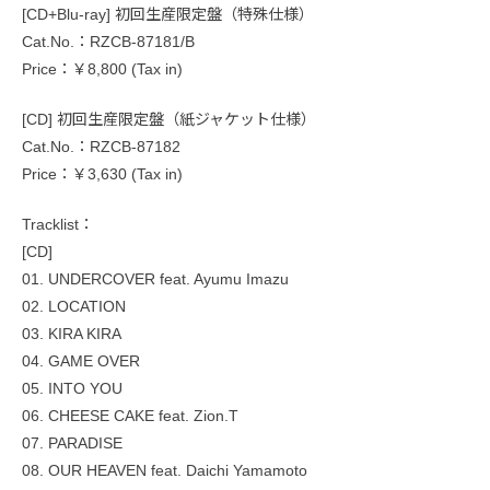
[CD+Blu-ray] 初回生産限定盤（特殊仕様）
Cat.No.：RZCB-87181/B
Price：￥8,800 (Tax in)
[CD] 初回生産限定盤（紙ジャケット仕様）
Cat.No.：RZCB-87182
Price：￥3,630 (Tax in)
Tracklist：
[CD]
01. UNDERCOVER feat. Ayumu Imazu
02. LOCATION
03. KIRA KIRA
04. GAME OVER
05. INTO YOU
06. CHEESE CAKE feat. Zion.T
07. PARADISE
08. OUR HEAVEN feat. Daichi Yamamoto