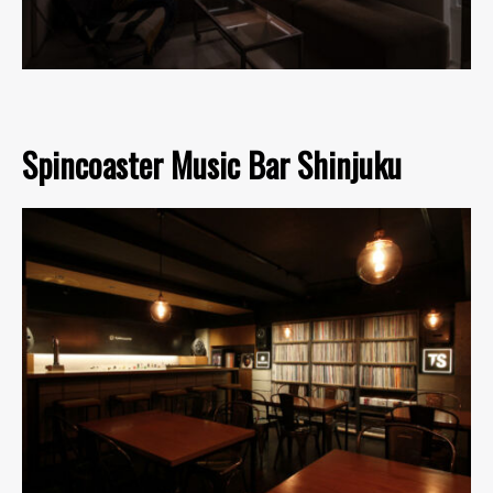
Spincoaster Music Bar Shinjuku