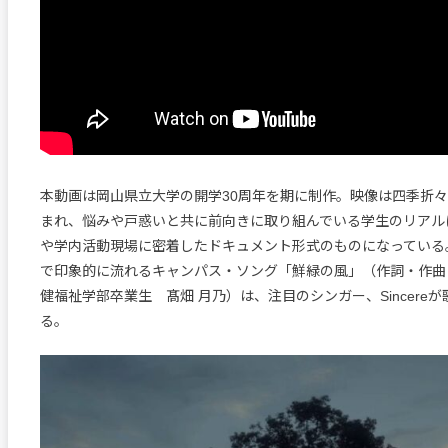
本動画は岡山県立大学の開学30周年を期に制作。映像は四季折
まれ、悩みや戸惑いと共に前向きに取り組んでいる学生のリアル
や学内活動現場に密着したドキュメント形式のものになっている
で印象的に流れるキャンパス・ソング「鮮緑の風」（作詞・作曲
健福祉学部卒業生 髙畑 月乃）は、注目のシンガー、Sincere
る。