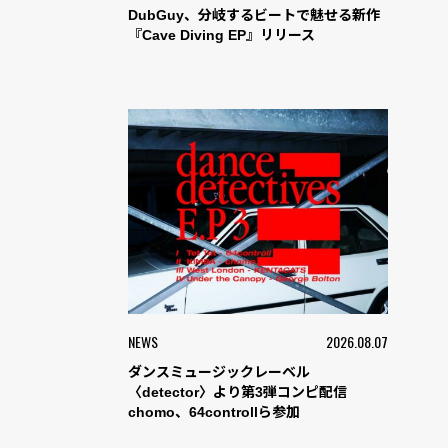
DubGuy、分岐するビートで魅せる新作
『Cave Diving EP』リリース
NEWS
2026.08.07
ダンスミュージックレーベル
〈detector〉より第3弾コンピ配信
chomo、64controllら参加