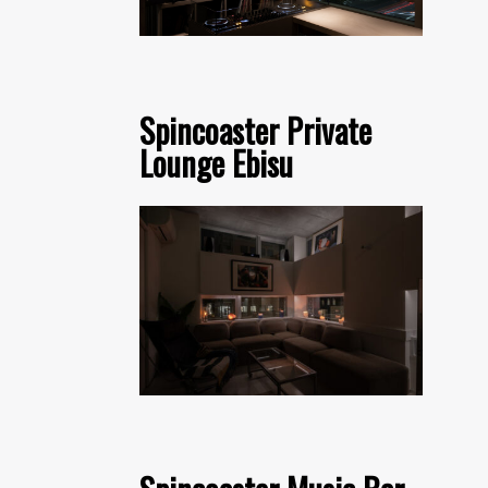
Spincoaster Private
Lounge Ebisu