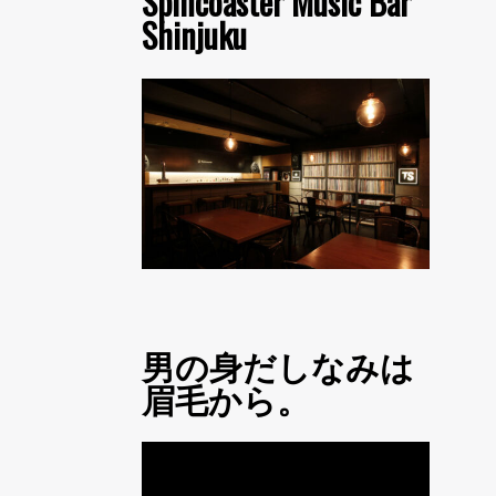
Spincoaster Music Bar
Shinjuku
男の身だしなみは
眉毛から。