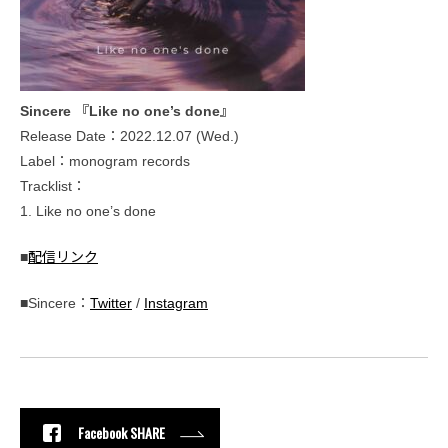
Sincere 『Like no one’s done』
Release Date：2022.12.07 (Wed.)
Label：monogram records
Tracklist：
1. Like no one’s done
■
配信リンク
■Sincere：
Twitter
/
Instagram
Facebook SHARE