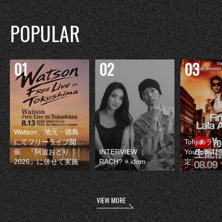
POPULAR
Watson、地元・徳島
にてフリーライブ開
Tohjiのラ
催 『阿波おどり
INTERVIEW ｜
YouTube
2026』に併せて実施
RACH? × idom
定
VIEW MORE