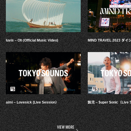
luvis – Oh (Official Music Video)
MIND TRAVEL 2023 
aimi – Lovesick (Live Session）
鋭児 – $uper $onic（Live 
VIEW MORE