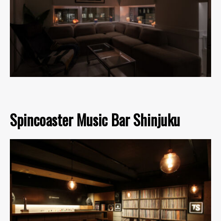
Spincoaster Music Bar Shinjuku