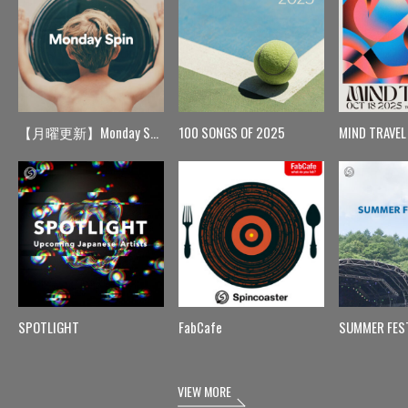
【月曜更新】Monday Spin
100 SONGS OF 2025
MIND TRAVEL
SPOTLIGHT
FabCafe
SUMMER FES
VIEW MORE