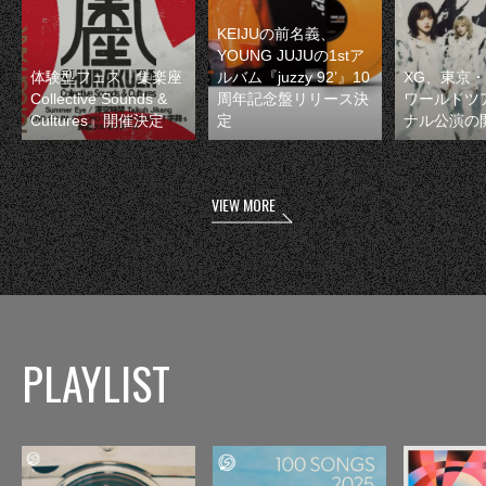
KEIJUの前名義、
YOUNG JUJUの1stア
体験型フェス『集楽座
ルバム『juzzy 92’』10
XG、東京
Collective Sounds &
周年記念盤リリース決
ワールドツ
Cultures』開催決定
定
ナル公演の
VIEW MORE
PLAYLIST