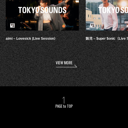
aimi – Lovesick (Live Session）
鋭児 – $uper $onic（Live 
VIEW MORE
PAGE to TOP