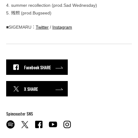
4. summer recollection (prod.Sad Wednesday)
5. 残照 (prod.Bugseed)
■SIGEMARU：
Twitter
/
Instagram
Facebook SHARE
X SHARE
Spincoaster SNS