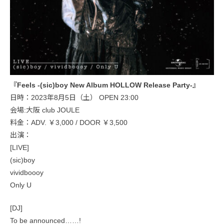
『Feels -(sic)boy New Album HOLLOW Release Party-』
日時：2023年8月5日（土） OPEN 23:00
会場:大阪 club JOULE
料金：ADV. ￥3,000 / DOOR ￥3,500
出演：
[LIVE]
(sic)boy
vividboooy
Only U
[DJ]
To be announced……!