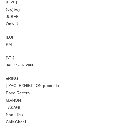
[LIVE]
(sic)boy
JUBEE
Only U
[DJ]
KM
[VJ-]
JACKSON kaki
●RING
[-YAGI EXHIBITION presents-]
Rave Racers
MANON
TAKAGI
Nano Dia
ChibiChael