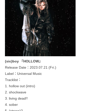
(sic)boy 『HOLLOW』
Release Date：2023.07.21 (Fri.)
Label：Universal Music
Tracklist：
1. hollow out (intro)
2. shockwave
3. living dead!!
4. sober
5. (stress)2