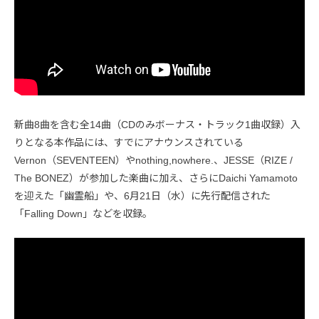
新曲8曲を含む全14曲（CDのみボーナス・トラック1曲収録）入
りとなる本作品には、すでにアナウンスされている
Vernon（SEVENTEEN）やnothing,nowhere.、JESSE（RIZE /
The BONEZ）が参加した楽曲に加え、さらにDaichi Yamamoto
を迎えた「幽霊船」や、6月21日（水）に先行配信された
「Falling Down」などを収録。