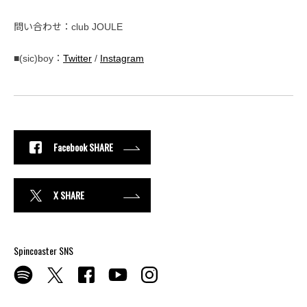
問い合わせ：club JOULE
■(sic)boy：
Twitter
/
Instagram
Facebook SHARE
X SHARE
Spincoaster SNS