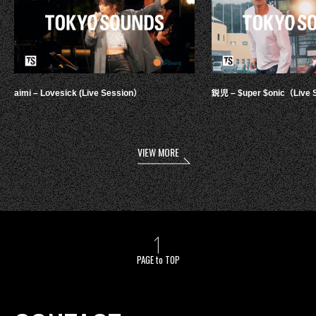
aimi – Lovesick (Live Session）
鋭児 – $uper $onic（Live 
VIEW MORE
PAGE to TOP