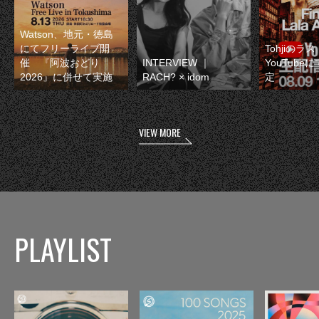
Watson、地元・徳島
にてフリーライブ開
Tohjiのラ
催 『阿波おどり
INTERVIEW ｜
YouTube
2026』に併せて実施
RACH? × idom
定
VIEW MORE
PLAYLIST