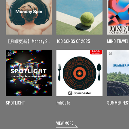
【月曜更新】Monday Spin
100 SONGS OF 2025
MIND TRAVEL
SPOTLIGHT
FabCafe
SUMMER FES
VIEW MORE