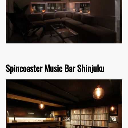
Spincoaster Music Bar Shinjuku