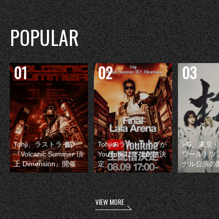
POPULAR
Tohji、ラストライブ
Tohjiのラストライブが
XG、東京
『Volcanic Summer 頂
YouTubeにて生配信決
ワールドツ
上 Dimension』開催
定
ナル公演の
VIEW MORE