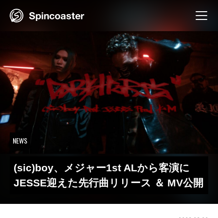
Skip
to
content
NEWS
(sic)boy、メジャー1st ALから客演に
JESSE迎えた先行曲リリース ＆ MV公開