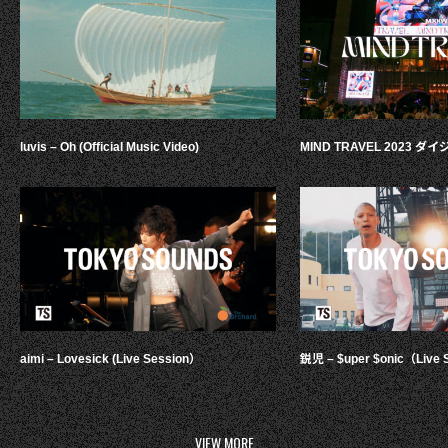
luvis – Oh (Official Music Video)
MIND TRAVEL 2023 
aimi – Lovesick (Live Session）
鋭児 – $uper $onic（Live 
VIEW MORE