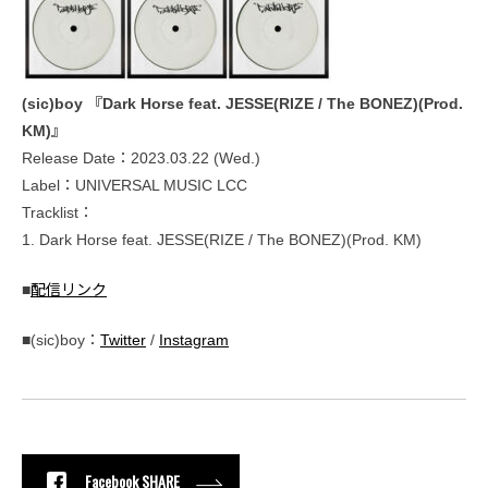
(sic)boy 『Dark Horse feat. JESSE(RIZE / The BONEZ)(Prod.
KM)』
Release Date：2023.03.22 (Wed.)
Label：UNIVERSAL MUSIC LCC
Tracklist：
1. Dark Horse feat. JESSE(RIZE / The BONEZ)(Prod. KM)
■
配信リンク
■(sic)boy：
Twitter
/
Instagram
Facebook SHARE