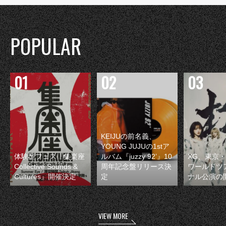
POPULAR
KEIJUの前名義、
YOUNG JUJUの1stア
体験型フェス『集楽座
ルバム『juzzy 92’』10
XG、東京
Collective Sounds &
周年記念盤リリース決
ワールドツ
Cultures』開催決定
定
ナル公演の
VIEW MORE