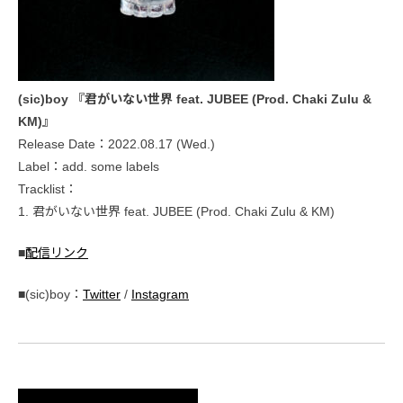
(sic)boy 『君がいない世界 feat. JUBEE (Prod. Chaki Zulu &
KM)』
Release Date：2022.08.17 (Wed.)
Label：add. some labels
Tracklist：
1. 君がいない世界 feat. JUBEE (Prod. Chaki Zulu & KM)
■
配信リンク
■(sic)boy：
Twitter
/
Instagram