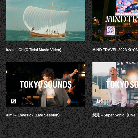
luvis – Oh (Official Music Video)
MIND TRAVEL 2023 
aimi – Lovesick (Live Session）
鋭児 – $uper $onic（Live 