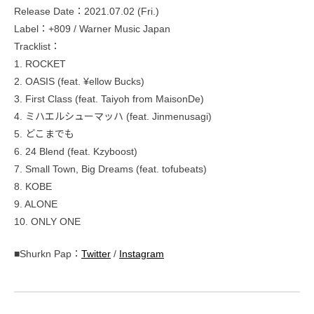
Release Date：2021.07.02 (Fri.)
Label：+809 / Warner Music Japan
Tracklist：
1. ROCKET
2. OASIS (feat. ¥ellow Bucks)
3. First Class (feat. Taiyoh from MaisonDe)
4. ミハエルシューマッハ (feat. Jinmenusagi)
5. どこまでも
6. 24 Blend (feat. Kzyboost)
7. Small Town, Big Dreams (feat. tofubeats)
8. KOBE
9. ALONE
10. ONLY ONE
■Shurkn Pap：
Twitter
/
Instagram