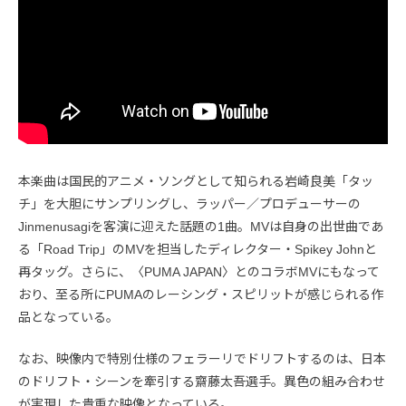
本楽曲は国民的アニメ・ソングとして知られる岩崎良美「タッ
チ」を大胆にサンプリングし、ラッパー／プロデューサーの
Jinmenusagiを客演に迎えた話題の1曲。MVは自身の出世曲であ
る「Road Trip」のMVを担当したディレクター・Spikey Johnと
再タッグ。さらに、〈PUMA JAPAN〉とのコラボMVにもなって
おり、至る所にPUMAのレーシング・スピリットが感じられる作
品となっている。
なお、映像内で特別仕様のフェラーリでドリフトするのは、日本
のドリフト・シーンを牽引する齋藤太吾選手。異色の組み合わせ
が実現した貴重な映像となっている。