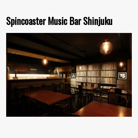
Spincoaster Music Bar Shinjuku