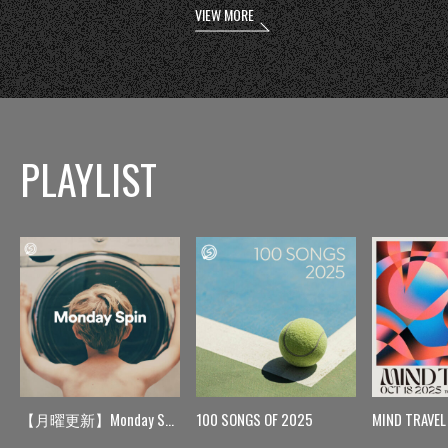
VIEW MORE
PLAYLIST
【月曜更新】Monday Spin
100 SONGS OF 2025
MIND TRAVEL