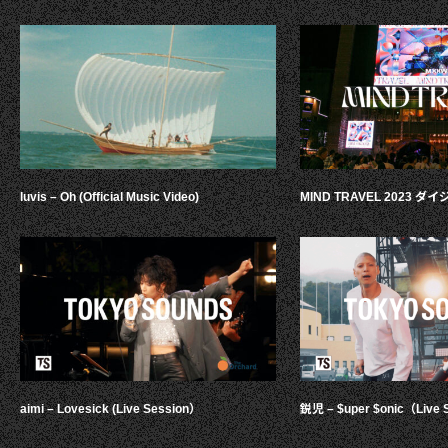
luvis – Oh (Official Music Video)
MIND TRAVEL 2023 
aimi – Lovesick (Live Session）
鋭児 – $uper $onic（Live 