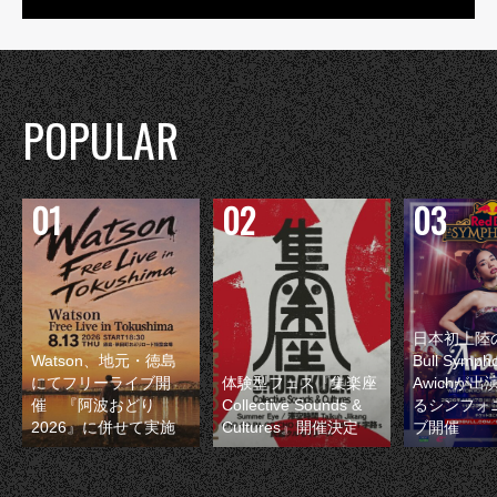
POPULAR
日本初上陸の
Watson、地元・徳島
Bull Symp
にてフリーライブ開
体験型フェス『集楽座
Awichが
催 『阿波おどり
Collective Sounds &
るシンフォ
2026』に併せて実施
Cultures』開催決定
ブ開催