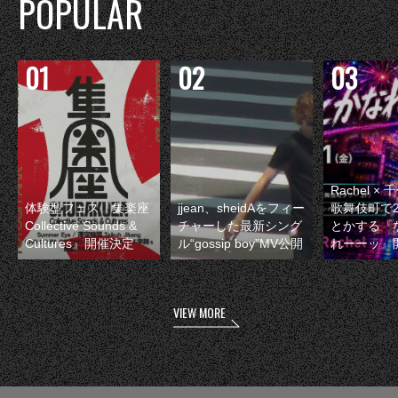
POPULAR
Rachel 
体験型フェス『集楽座
jjean、sheidAをフィー
歌舞伎町で
Collective Sounds &
チャーした最新シング
とかする『
Cultures』開催決定
ル“gossip boy”MV公開
れーーッ』
VIEW MORE