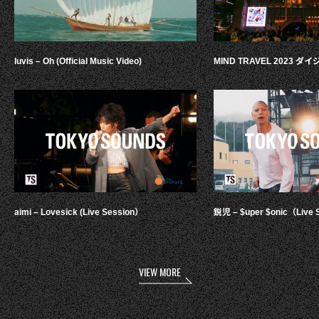
luvis – Oh (Official Music Video)
MIND TRAVEL 2023 
aimi – Lovesick (Live Session）
鋭児 – $uper $onic（Live 
VIEW MORE