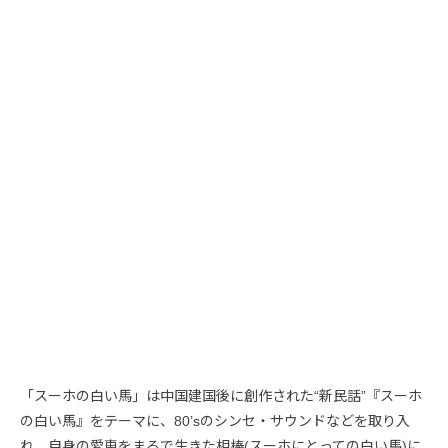
「スーホの白い馬」は中国建国後に創作された“新民話”『スーホ
の白い馬』をテーマに、80’sのシンセ・サウンドなどを取り入
れ、自身の愛車をまるで生きた相棒(スーホにとっての白い馬)に