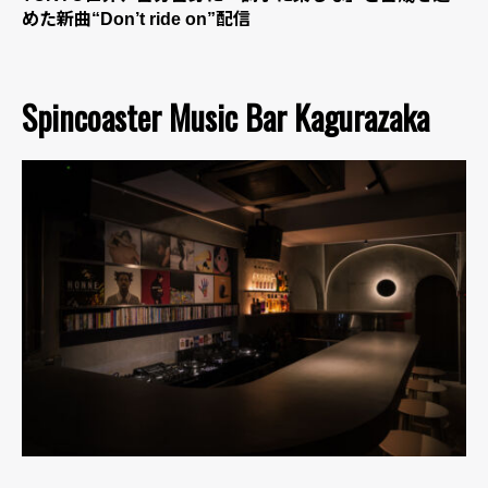
めた新曲“Don’t ride on”配信
Spincoaster Music Bar Kagurazaka