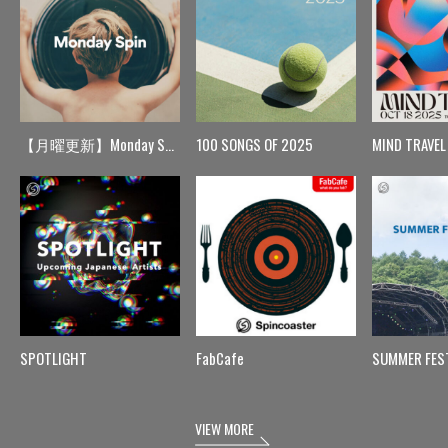
【月曜更新】Monday Spin
100 SONGS OF 2025
MIND TRAVEL
SPOTLIGHT
FabCafe
SUMMER FES
VIEW MORE