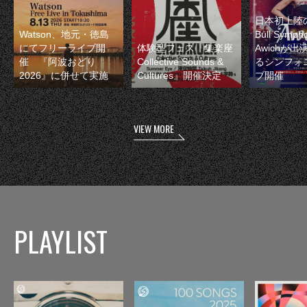
日本初上陸の
Watson、地元・徳島
Bull Symp
にてフリーライブ開
体験型フェス『集楽座
Awichが
催 『阿波おどり
Collective Sounds &
るシンフォ
2026』に併せて実施
Cultures』開催決定
ブ開催
VIEW MORE
PLAYLIST