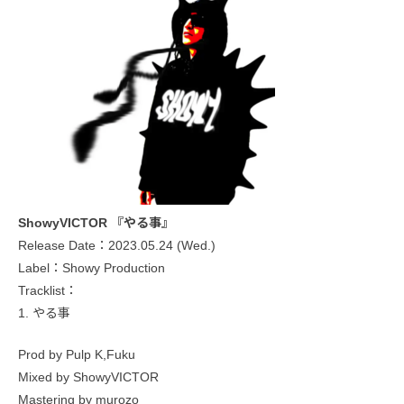
ShowyVICTOR 『やる事』
Release Date：2023.05.24 (Wed.)
Label：Showy Production
Tracklist：
1. やる事
Prod by Pulp K,Fuku
Mixed by ShowyVICTOR
Mastering by murozo