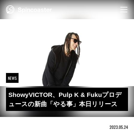
Skip
to
content
NEWS
ShowyVICTOR、Pulp K & Fukuプロデ
ュースの新曲「やる事」本日リリース
2023.05.24