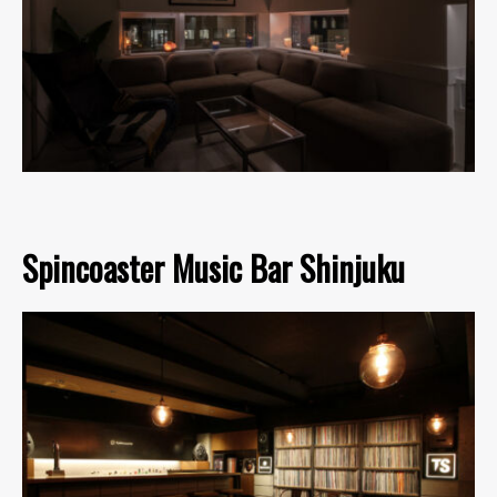
Spincoaster Music Bar Shinjuku