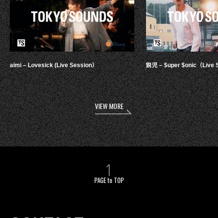
aimi – Lovesick (Live Session）
鋭児 – $uper $onic（Live 
VIEW MORE
PAGE to TOP