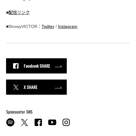
■
配信リンク
■ShowyVICTOR：
Twitter
/
Instagram
Facebook SHARE
X SHARE
Spincoaster SNS