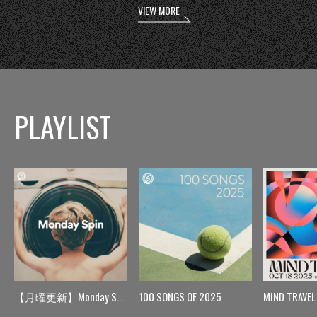
VIEW MORE
PLAYLIST
【月曜更新】Monday Spin
100 SONGS OF 2025
MIND TRAVEL