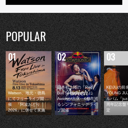
POPULAR
日本初上陸の『Red
KEIJUの
Watson、地元・徳島
Bull Symphonic』に
YOUNG JU
にてフリーライブ開
Awichが出演 4都市巡
ルバム『juzz
催 『阿波おどり
るシンフォニックライ
周年記念盤
2026』に併せて実施
ブ開催
定