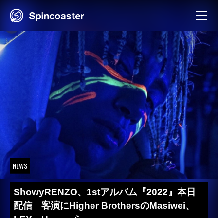
Skip
to
content
NEWS
ShowyRENZO、1stアルバム『2022』本日
配信 客演にHigher BrothersのMasiwei、