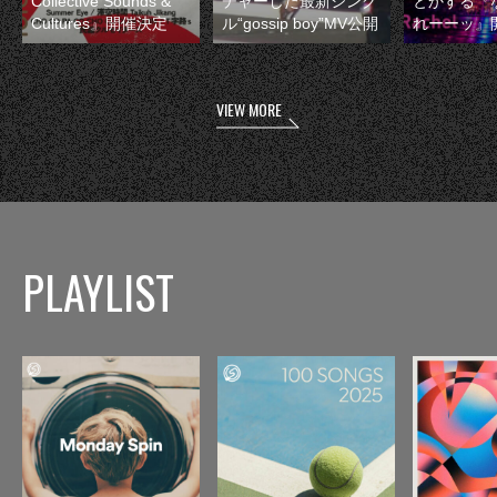
Collective Sounds &
チャーした最新シング
とかする『
Cultures』開催決定
ル“gossip boy”MV公開
れーーッ』
VIEW MORE
PLAYLIST