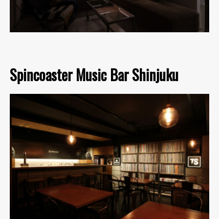
Spincoaster Music Bar Shinjuku