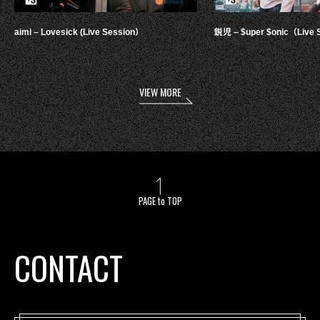
aimi – Lovesick (Live Session）
鋭児 – $uper $onic（Live 
VIEW MORE
PAGE to TOP
CONTACT