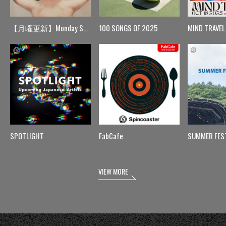
【月曜更新】Monday Spin
100 SONGS OF 2025
MIND TRAVEL
SPOTLIGHT
FabCafe
SUMMER FES
VIEW MORE