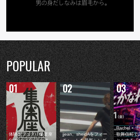
POPULAR
Rachel 
体験型フェス『集楽座
jjean、sheidAをフィー
歌舞伎町で