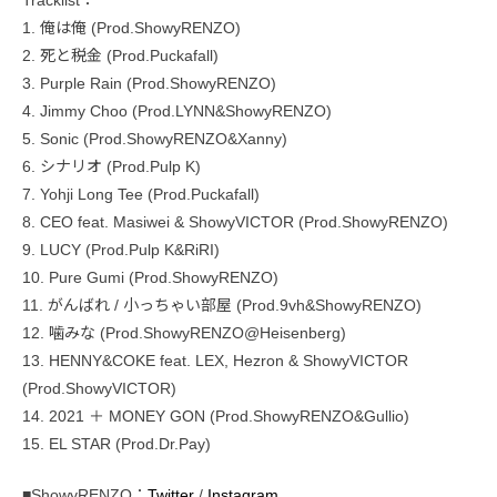
1. 俺は俺 (Prod.ShowyRENZO)
2. 死と税金 (Prod.Puckafall)
3. Purple Rain (Prod.ShowyRENZO)
4. Jimmy Choo (Prod.LYNN&ShowyRENZO)
5. Sonic (Prod.ShowyRENZO&Xanny)
6. シナリオ (Prod.Pulp K)
7. Yohji Long Tee (Prod.Puckafall)
8. CEO feat. Masiwei & ShowyVICTOR (Prod.ShowyRENZO)
9. LUCY (Prod.Pulp K&RiRI)
10. Pure Gumi (Prod.ShowyRENZO)
11. がんばれ / 小っちゃい部屋 (Prod.9vh&ShowyRENZO)
12. 噛みな (Prod.ShowyRENZO@Heisenberg)
13. HENNY&COKE feat. LEX, Hezron & ShowyVICTOR
(Prod.ShowyVICTOR)
14. 2021 ＋ MONEY GON (Prod.ShowyRENZO&Gullio)
15. EL STAR (Prod.Dr.Pay)
■ShowyRENZO：
Twitter
/
Instagram