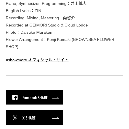
Piano, Synthesizer, Programming：井上惇志
English Lyrics：ZIN
Recording, Mixing, Mastering：向啓介
Recorded at GEIMORI Studio & Cloud Lodge
Photo：Daisuke Murakami
Flower Arrangement：Kenji Kumaki (BROWNSEA FLOWER
SHOP)
■
showmore オフィシャル・サイト
Facebook SHARE
X SHARE