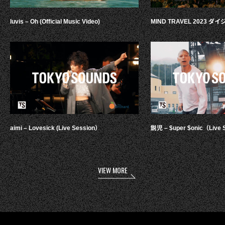
luvis – Oh (Official Music Video)
MIND TRAVEL 2023 
aimi – Lovesick (Live Session）
鋭児 – $uper $onic（Live 
VIEW MORE