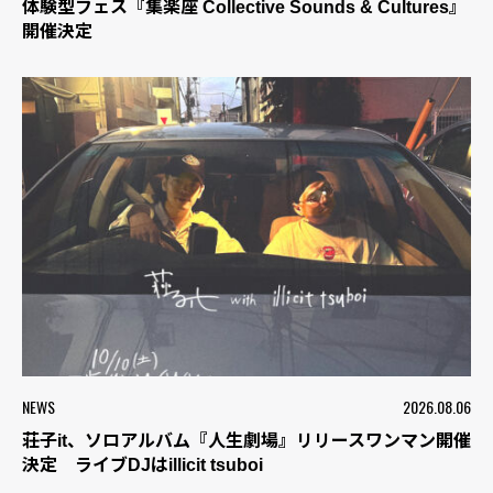
体験型フェス『集楽座 Collective Sounds & Cultures』
開催決定
NEWS
2026.08.06
荘子it、ソロアルバム『人生劇場』リリースワンマン開催
決定 ライブDJはillicit tsuboi