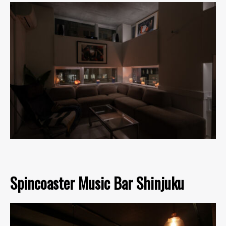
Spincoaster Music Bar Shinjuku