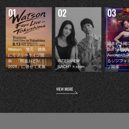
日本初上陸の
Watson、地元・徳島
Bull Symp
にてフリーライブ開
Awichが
催 『阿波おどり
INTERVIEW ｜
るシンフォ
2026』に併せて実施
RACH? × idom
ブ開催
VIEW MORE