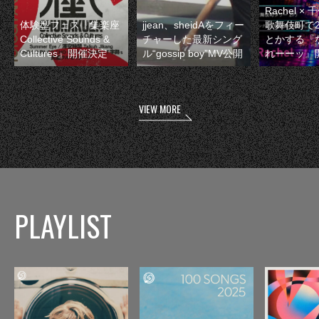
Rachel 
体験型フェス『集楽座
jjean、sheidAをフィー
歌舞伎町で
Collective Sounds &
チャーした最新シング
とかする『
Cultures』開催決定
ル“gossip boy”MV公開
れーーッ』
VIEW MORE
PLAYLIST