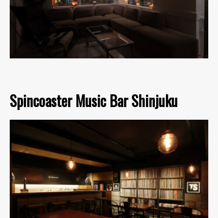
Spincoaster Music Bar Shinjuku