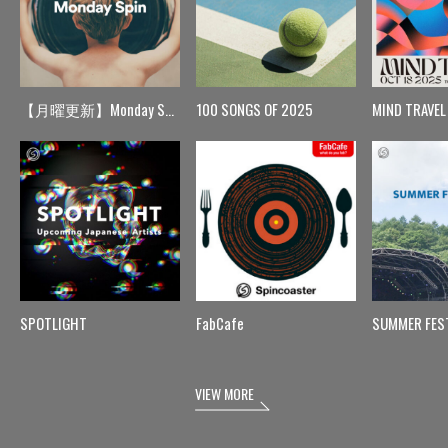
【月曜更新】Monday Spin
100 SONGS OF 2025
MIND TRAVEL
SPOTLIGHT
FabCafe
SUMMER FES
VIEW MORE