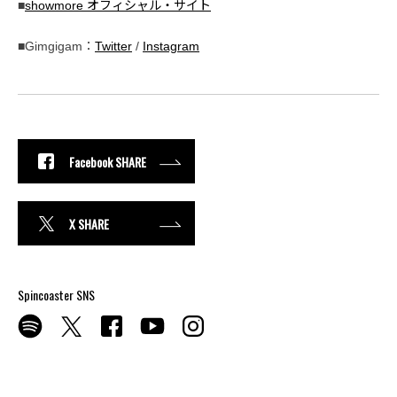
■
showmore オフィシャル・サイト
■Gimgigam：
Twitter
/
Instagram
Facebook SHARE
X SHARE
Spincoaster SNS