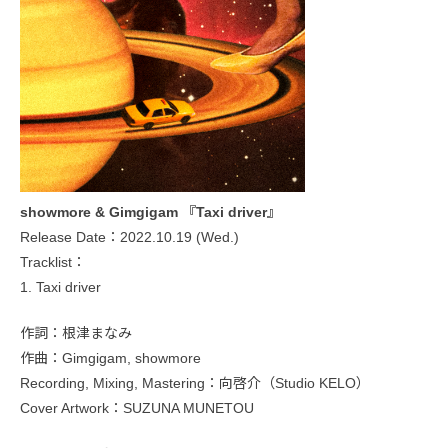
showmore & Gimgigam 『Taxi driver』
Release Date：2022.10.19 (Wed.)
Tracklist：
1. Taxi driver
作詞：根津まなみ
作曲：Gimgigam, showmore
Recording, Mixing, Mastering：向啓介（Studio KELO）
Cover Artwork：SUZUNA MUNETOU