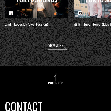
aimi – Lovesick (Live Session）
鋭児 – $uper $onic（Live 
VIEW MORE
PAGE to TOP
CONTACT