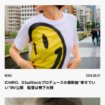
NEWS
2026.08.07
ICHIRO、D3adStockプロデュースの最新曲“幸せでい
い”MV公開 監督は鴨下大輝