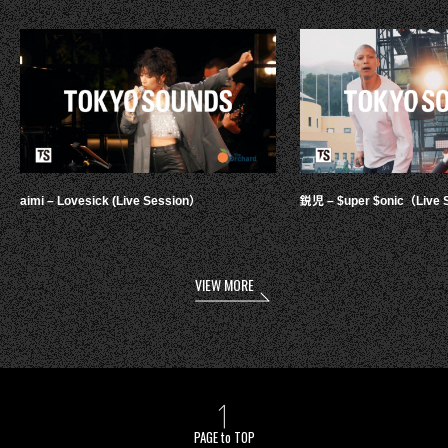
aimi – Lovesick (Live Session）
鋭児 – $uper $onic（Live 
VIEW MORE
PAGE to TOP