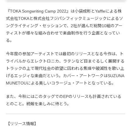
『TOKA Songwriting Camp 2022』は小袋成彬とYaffleによる株
式会社TOKAと株式会社フジパシフィックミュージックによるソ
ングライティング・セッションで、2社が選んだ総勢10組のアー
ティストが様々な組み合わせで楽曲制作を行う企画となってい
る。
今年度の参加アーティストでは最初のリリースとなる今作は、ト
ライバルからエレクトロニカ、ラテンなど目まぐるしく展開する
トラックの上で現代社会の欲望に囚われる焦燥や破滅性を歌い上
げるエッジィな楽曲だという。カバー・アートワークはSUZUNA
MUNETOUによる美しいコラージュ・アートとなっている。
また、今秋にはこのタッグでのEPのリリースも計画されている
とのこと。続報を楽しみに待とう。
【リリース情報】