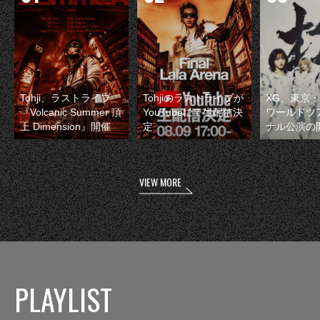
Tohji、ラストライブ
Tohjiのラストライブが
XG、東京
『Volcanic Summer 頂
YouTubeにて生配信決
ワールドツ
上 Dimension』開催
定
ナル公演の
VIEW MORE
PLAYLIST