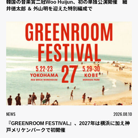
韓国の音楽賞二冠Woo Huijun、初の単独公演開催 細
井徳太郎 ＆ 外山明を迎えた特別編成で
NEWS
2026.08.10
『GREENROOM FESTIVAL』、2027年は横浜に加え神
戸メリケンパークで初開催