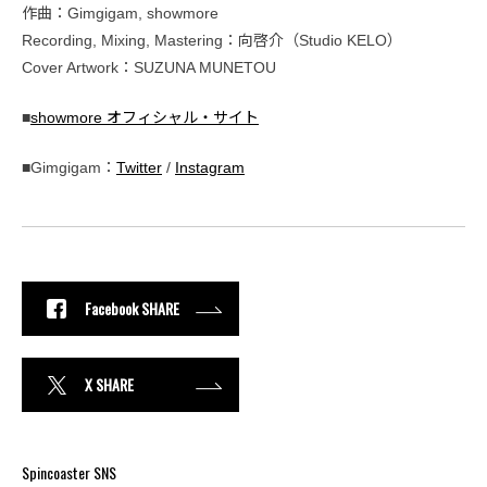
作曲：Gimgigam, showmore
Recording, Mixing, Mastering：向啓介（Studio KELO）
Cover Artwork：SUZUNA MUNETOU
■
showmore オフィシャル・サイト
■Gimgigam：
Twitter
/
Instagram
Facebook SHARE
X SHARE
Spincoaster SNS