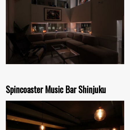
Spincoaster Music Bar Shinjuku