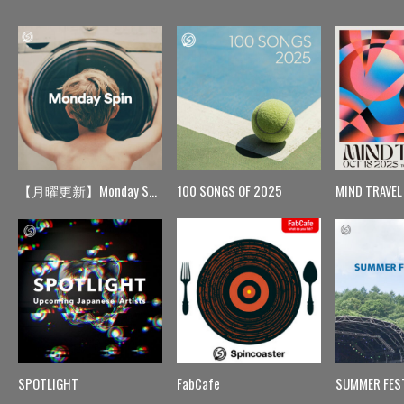
【月曜更新】Monday Spin
100 SONGS OF 2025
MIND TRAVEL
SPOTLIGHT
FabCafe
SUMMER FES