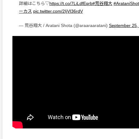
詳細はこちら▽
https://t.co/7LiLdfEqrb
#荒谷翔大
#ArataniSho
ーカス
pic.twitter.com/2IjVI36rdV
— 荒谷翔大 / Aratani Shota (@araaraaratani)
September 25,