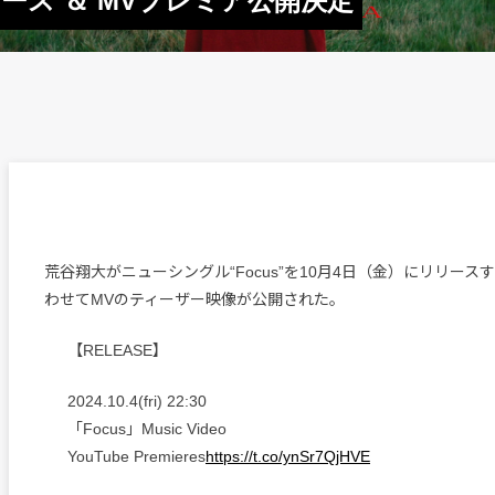
リース ＆ MVプレミア公開決定
荒谷翔大がニューシングル“Focus”を10月4日（金）にリリー
わせてMVのティーザー映像が公開された。
【RELEASE】
2024.10.4(fri) 22:30
「Focus」Music Video
YouTube Premieres
https://t.co/ynSr7QjHVE