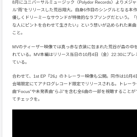
8月にユニバーサルミュージック〈Polydor Records〉よりメ
ル“雨”をリリースした荒谷翔大。自身6作目のシングルとなる本
優しくドリーミーなサウンドが特徴的なラブソングだという。「
な人にピントを合わせて生きたい」という想いが込められた楽曲
こと。
MVのティーザー映像では真っ赤な衣装に包まれた荒谷が森の中
れている。MV本編はリリース当日の10月4日（金）22:30にプ
ている。
合わせて、1st EP『26』のトレーラー映像も公開。同作は10月
会場限定にてアナログレコード限定でリリースされる。トレーラ
曲“Focus”や未発表曲“らぶ”を含む全6曲の一部を視聴すること
てチェックを。