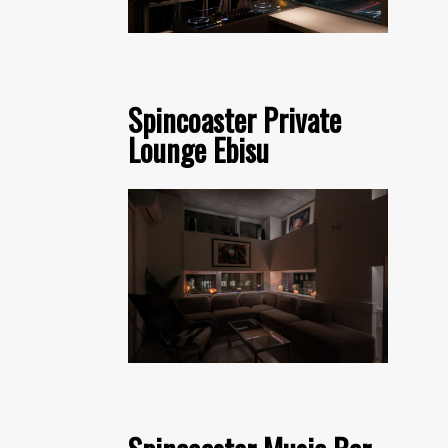
Spincoaster Private
Lounge Ebisu