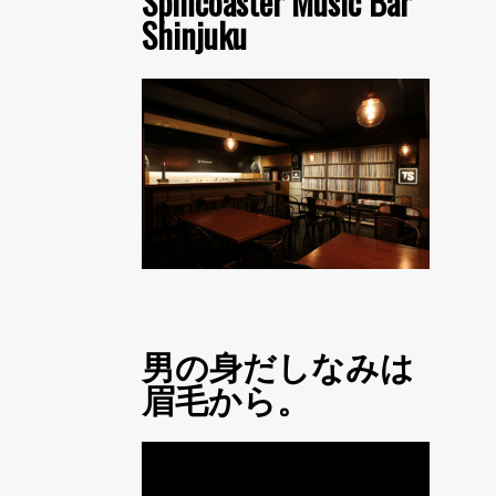
Spincoaster Music Bar
Shinjuku
男の身だしなみは
眉毛から。