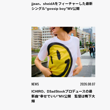
jjean、sheidAをフィーチャーした最新
シングル“gossip boy”MV公開
NEWS
2026.08.07
ICHIRO、D3adStockプロデュースの最
新曲“幸せでいい”MV公開 監督は鴨下大
輝